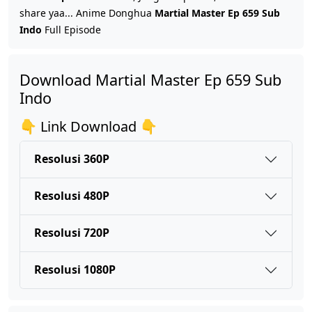
share yaa... Anime Donghua
Martial Master Ep 659 Sub
Martial Master Ep 673 Sub Indo
Indo
Full Episode
Eps 673 - Juli 12, 2026
Download Martial Master Ep 659 Sub
Martial Master Ep 672 Sub Indo
Indo
Eps 672 - Juli 7, 2026
👇 Link Download 👇
Martial Master Ep 671 Sub Indo
Resolusi 360P
Eps 671 - Juli 5, 2026
Resolusi 480P
Martial Master Ep 670 Sub Indo
Eps 670 - Juni 30, 2026
Resolusi 720P
Martial Master Ep 669 Sub Indo
Resolusi 1080P
Eps 669 - Juni 28, 2026