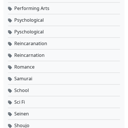
Martial Master Ep 621 Sub Indo
Performing Arts
Eps 621 - Februari 1, 2026
Psychological
Martial Master Ep 620 Sub Indo
Pyschological
Eps 620 - Januari 27, 2026
Reincaranation
Reincarnation
Martial Master Ep 619 Sub Indo
Eps 619 - Januari 25, 2026
Romance
Samurai
Martial Master Ep 618 Sub Indo
Eps 618 - Januari 20, 2026
School
Sci Fi
Martial Master Ep 617 Sub Indo
Eps 617 - Januari 18, 2026
Seinen
Shoujo