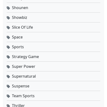
Martial Master Episode 616 Sub Indo
Eps 616 - Januari 13, 2026
Shounen
Showbiz
Martial Master Episode 615 Sub Indo
Slice Of Life
Eps 615 - Januari 11, 2026
Space
Martial Master Episode 614 Sub Indo
Sports
Eps 614 - Januari 6, 2026
Strategy Game
Martial Master Episode 613 Sub Indo
Super Power
Eps 613 - Januari 4, 2026
Supernatural
Martial Master Episode 612 Sub Indo
Suspense
Eps 612 - Desember 30, 2025
Team Sports
Martial Master Episode 611 Sub Indo
Thriller