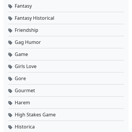
Eps 637 - Maret 8, 2026
Fantasy
Fantasy Historical
Martial Master Ep 636 Sub Indo
Eps 636 - Maret 3, 2026
Friendship
Gag Humor
Martial Master Ep 635 Sub Indo
Game
Eps 635 - Maret 1, 2026
Girls Love
Martial Master Ep 634 Sub Indo
Gore
Eps 634 - Februari 24, 2026
Gourmet
Martial Master Ep 633 Sub Indo
Harem
Eps 633 - Februari 22, 2026
High Stakes Game
Martial Master Ep 632 Sub Indo
Historica
Eps 632 - Februari 17, 2026