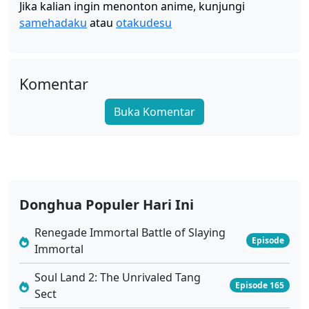
Jika kalian ingin menonton anime, kunjungi
samehadaku
atau
otakudesu
Martial Master Ep 657 Sub Indo
Eps 657 - Mei 17, 2026
Komentar
Martial Master Ep 656 Sub Indo
Buka Komentar
Eps 656 - Mei 12, 2026
Martial Master Ep 655 Sub Indo
Eps 655 - Mei 10, 2026
Donghua Populer Hari Ini
Martial Master Ep 654 Sub Indo
Renegade Immortal Battle of Slaying
Eps 654 - Mei 10, 2026
Episode
Immortal
Soul Land 2: The Unrivaled Tang
Martial Master Ep 653 Sub Indo
Episode 165
Sect
Eps 653 - Mei 5, 2026