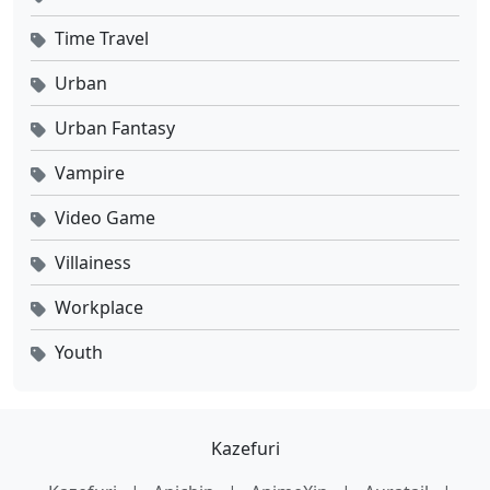
Eps 611 - Desember 28, 2025
Time Travel
Martial Master Episode 610 Sub Indo
Urban
Eps 610 - Desember 23, 2025
Urban Fantasy
Martial Master Episode 609 Sub Indo
Vampire
Eps 609 - Desember 21, 2025
Video Game
Villainess
Martial Master Episode 608 Sub Indo
Eps 608 - Desember 16, 2025
Workplace
Youth
Martial Master Episode 607 Sub Indo
Eps 607 - Desember 14, 2025
Kazefuri
Martial Master Episode 606 Sub Indo
Eps 606 - Desember 9, 2025