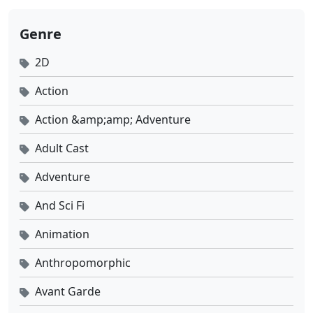
Martial Master Ep 647 Sub Indo
Genre
Eps 647 - April 12, 2026
2D
Martial Master Ep 646 Sub Indo
Action
Eps 646 - April 7, 2026
Action &amp;amp; Adventure
Martial Master Ep 645 Sub Indo
Adult Cast
Eps 645 - April 5, 2026
Adventure
Martial Master Ep 644 Sub Indo
And Sci Fi
Eps 644 - Maret 31, 2026
Animation
Martial Master Ep 643 Sub Indo
Anthropomorphic
Eps 643 - Maret 29, 2026
Avant Garde