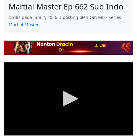
Martial Master Ep 662 Sub Indo
Dirilis pada Juni 2, 2026 Diposting oleh Qin Mu · Series
Martial Master