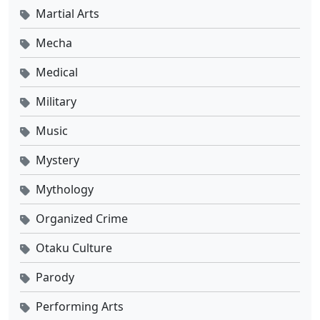
Martial Arts
Martial Master Ep 626 Sub Indo
Mecha
Eps 626 - Februari 6, 2026
Medical
Martial Master Ep 625 Sub Indo
Military
Eps 625 - Februari 5, 2026
Music
Martial Master Ep 624 Sub Indo
Mystery
Eps 624 - Februari 5, 2026
Mythology
Martial Master Ep 623 Sub Indo
Organized Crime
Eps 623 - Februari 3, 2026
Otaku Culture
Martial Master Ep 622 Sub Indo
Parody
Eps 622 - Februari 3, 2026
Performing Arts