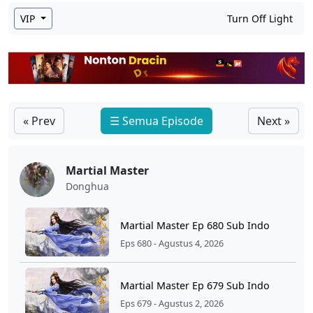
VIP
Turn Off Light
« Prev
☰ Semua Episode
Next »
Martial Master
Donghua
Martial Master Ep 680 Sub Indo
Eps 680 - Agustus 4, 2026
Martial Master Ep 679 Sub Indo
Eps 679 - Agustus 2, 2026