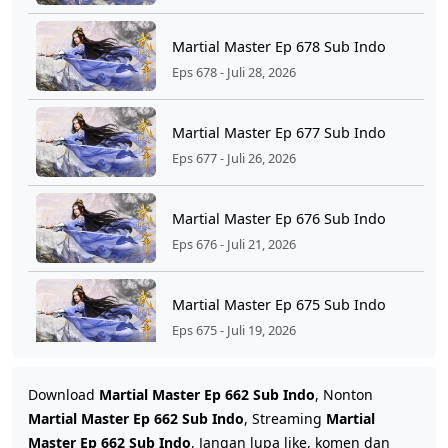
Martial Master Ep 678 Sub Indo
Eps 678 - Juli 28, 2026
Martial Master Ep 677 Sub Indo
Eps 677 - Juli 26, 2026
Martial Master Ep 676 Sub Indo
Eps 676 - Juli 21, 2026
Martial Master Ep 675 Sub Indo
Eps 675 - Juli 19, 2026
Martial Master Ep 674 Sub Indo
Download
Martial Master Ep 662 Sub Indo
, Nonton
Eps 674 - Juli 14, 2026
Martial Master Ep 662 Sub Indo
, Streaming
Martial
Master Ep 662 Sub Indo
, Jangan lupa like, komen dan