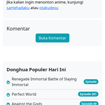
Jika kalian ingin menonton anime, kunjungi
samehadaku
atau
otakudesu
Martial Master Ep 657 Sub Indo
Eps 657 - Mei 17, 2026
Komentar
Martial Master Ep 656 Sub Indo
Buka Komentar
Eps 656 - Mei 12, 2026
Martial Master Ep 655 Sub Indo
Eps 655 - Mei 10, 2026
Donghua Populer Hari Ini
Martial Master Ep 654 Sub Indo
Renegade Immortal Battle of Slaying
Eps 654 - Mei 10, 2026
Episode
Immortal
Perfect World
Episode 281
Martial Master Ep 653 Sub Indo
Eps 653 - Mei 5, 2026
Against the Gods
Episode 49