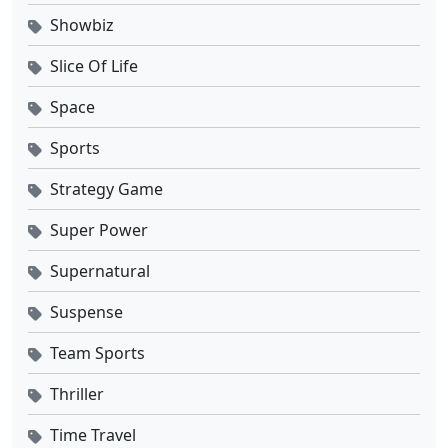
Martial Master Episode 616 Sub Indo
Showbiz
Eps 616 - Januari 13, 2026
Slice Of Life
Martial Master Episode 615 Sub Indo
Space
Eps 615 - Januari 11, 2026
Sports
Martial Master Episode 614 Sub Indo
Strategy Game
Eps 614 - Januari 6, 2026
Super Power
Martial Master Episode 613 Sub Indo
Supernatural
Eps 613 - Januari 4, 2026
Suspense
Martial Master Episode 612 Sub Indo
Team Sports
Eps 612 - Desember 30, 2025
Thriller
Martial Master Episode 611 Sub Indo
Time Travel