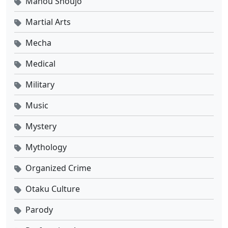
Mahou Shoujo
Martial Master Ep 626 Sub Indo
Martial Arts
Eps 626 - Februari 6, 2026
Mecha
Medical
Martial Master Ep 625 Sub Indo
Eps 625 - Februari 5, 2026
Military
Music
Martial Master Ep 624 Sub Indo
Eps 624 - Februari 5, 2026
Mystery
Mythology
Martial Master Ep 623 Sub Indo
Eps 623 - Februari 3, 2026
Organized Crime
Otaku Culture
Martial Master Ep 622 Sub Indo
Eps 622 - Februari 3, 2026
Parody