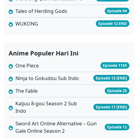
Tales of Herding Gods
Episode 94
Martial Master Ep 652 Sub Indo
Eps 652 - Mei 3, 2026
WUKONG
Episode 12 END
Martial Master Ep 651 Sub Indo
Eps 651 - April 26, 2026
Anime Populer Hari Ini
One Piece
Episode 1155
Martial Master Ep 650 Sub Indo
Eps 650 - April 21, 2026
Ninja to Gokudou Sub Indo
Episode 12 [END]
The Fable
Episode 25
Martial Master Ep 649 Sub Indo
Eps 649 - April 19, 2026
Kaijuu 8-gou Season 2 Sub
Episode 11 [END]
Indo
Martial Master Ep 648 Sub Indo
Sword Art Online Alternative – Gun
Eps 648 - April 14, 2026
Episode 12
Gale Online Season 2