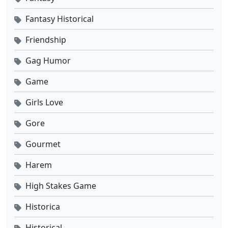
Eps 637 - Maret 8, 2026
Fantasy Historical
Martial Master Ep 636 Sub Indo
Friendship
Eps 636 - Maret 3, 2026
Gag Humor
Game
Martial Master Ep 635 Sub Indo
Eps 635 - Maret 1, 2026
Girls Love
Gore
Martial Master Ep 634 Sub Indo
Eps 634 - Februari 24, 2026
Gourmet
Harem
Martial Master Ep 633 Sub Indo
Eps 633 - Februari 22, 2026
High Stakes Game
Historica
Martial Master Ep 632 Sub Indo
Eps 632 - Februari 17, 2026
Historical