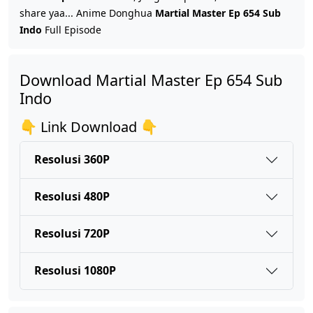
share yaa... Anime Donghua
Martial Master Ep 654 Sub
Martial Master Ep 673 Sub Indo
Indo
Full Episode
Eps 673 - Juli 12, 2026
Download Martial Master Ep 654 Sub
Martial Master Ep 672 Sub Indo
Indo
Eps 672 - Juli 7, 2026
👇 Link Download 👇
Martial Master Ep 671 Sub Indo
Resolusi 360P
Eps 671 - Juli 5, 2026
Resolusi 480P
Martial Master Ep 670 Sub Indo
Eps 670 - Juni 30, 2026
Resolusi 720P
Martial Master Ep 669 Sub Indo
Resolusi 1080P
Eps 669 - Juni 28, 2026