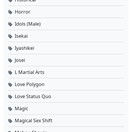
Horror
Martial Master Ep 631 Sub Indo
Idols (Male)
Eps 631 - Februari 15, 2026
Isekai
Martial Master Ep 630 Sub Indo
Iyashikei
Eps 630 - Februari 10, 2026
Josei
Martial Master Ep 629 Sub Indo
L Martial Arts
Eps 629 - Februari 8, 2026
Love Polygon
Martial Master Ep 628 Sub Indo
Love Status Quo
Eps 628 - Februari 7, 2026
Magic
Martial Master Ep 627 Sub Indo
Magical Sex Shift
Eps 627 - Februari 7, 2026