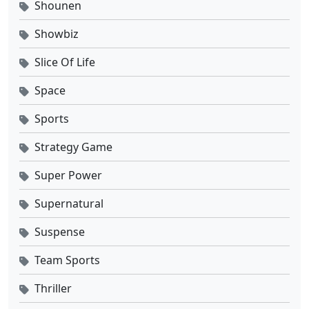
Martial Master Episode 616 Sub Indo
Shounen
Eps 616 - Januari 13, 2026
Showbiz
Martial Master Episode 615 Sub Indo
Slice Of Life
Eps 615 - Januari 11, 2026
Space
Sports
Martial Master Episode 614 Sub Indo
Eps 614 - Januari 6, 2026
Strategy Game
Super Power
Martial Master Episode 613 Sub Indo
Eps 613 - Januari 4, 2026
Supernatural
Suspense
Martial Master Episode 612 Sub Indo
Eps 612 - Desember 30, 2025
Team Sports
Thriller
Martial Master Episode 611 Sub Indo