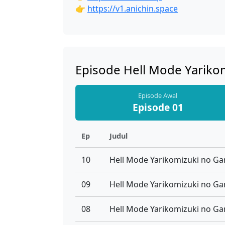
👉
https://v1.anichin.space
Episode Hell Mode Yariko
Episode Awal
Episode 01
Ep
Judul
10
09
08