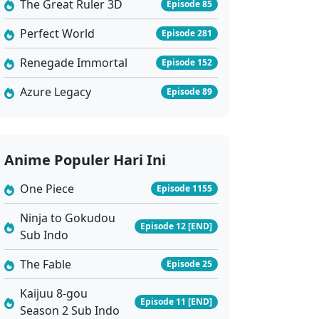
The Great Ruler 3D
Episode 85
Perfect World
Episode 281
Renegade Immortal
Episode 152
Azure Legacy
Episode 89
Anime Populer Hari Ini
One Piece
Episode 1155
Ninja to Gokudou
Episode 12 [END]
Sub Indo
The Fable
Episode 25
Kaijuu 8-gou
Episode 11 [END]
Season 2 Sub Indo