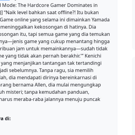
ell Mode: The Hardcore Gamer Dominates in
“Naik level bahkan saat offline?! Itu bukan
 Game online yang selama ini dimainkan Yamada
, meninggalkan kekosongan di hatinya. Dia
osongan itu, tapi semua game yang dia temukan
ukainya—jenis game yang cukup menantang hingga
ribuan jam untuk memainkannya—sudah tidak
me yang tidak akan pernah berakhir.'” Kenichi
ang menjanjikan tantangan tak tertandingi
adi sebelumnya. Tanpa ragu, sia memilih
tlah, dia mendapati dirinya bereinkarnasi di
karang bernama Allen, dia mulai mengungkap
uh misteri; tanpa kemudahan panduan,
a harus meraba-raba jalannya menuju puncak
a di: