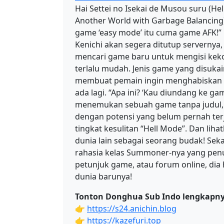
Hai Settei no Isekai de Musou suru (H
Another World with Garbage Balancing)] 
game ‘easy mode’ itu cuma game AFK!”
Kenichi akan segera ditutup servernya
mencari game baru untuk mengisi kek
terlalu mudah. ​​Jenis game yang dis
membuat pemain ingin menghabiskan 
ada lagi. “Apa ini? ‘Kau diundang ke ga
menemukan sebuah game tanpa judul, y
dengan potensi yang belum pernah terj
tingkat kesulitan “Hell Mode”. Dan liha
dunia lain sebagai seorang budak! Se
rahasia kelas Summoner-nya yang pen
petunjuk game, atau forum online, di
dunia barunya!
Tonton Donghua Sub Indo lengkapny
👉
https://s24.anichin.blog
👉
https://kazefuri.top