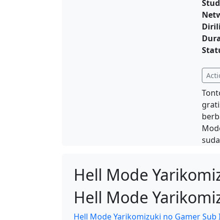
Stud
Net
Diril
Dura
Stat
Acti
Tont
grat
berb
Mode
suda
Hell Mode Yarikomi
Hell Mode Yarikomi
Hell Mode Yarikomizuki no Gamer Sub 