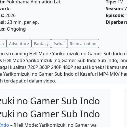
io:
Yokohama Animation Lab
Tipe:
TV
work:
Season:
W
is:
2026
Episode:
si:
23 min. per ep.
Diperbaru
us:
Ongoing
on
Adventure
Fantasy
Isekai
Reincarnation
on streaming Hell Mode Yarikomizuki no Gamer Sub Indo di
is Hell Mode Yarikomizuki no Gamer Sub Indo Sub Indo, ja
agai kualitas 720P 360P 240P 480P sesuai koneksi kamu un
 Yarikomizuki no Gamer Sub Indo di Kazefuri MP4 MKV har
h terdapat di dalam video.
zuki no Gamer Sub Indo
zuki no Gamer Sub Indo
Indo
– [Hell Mode: Yarikomizuki no Gamer wa