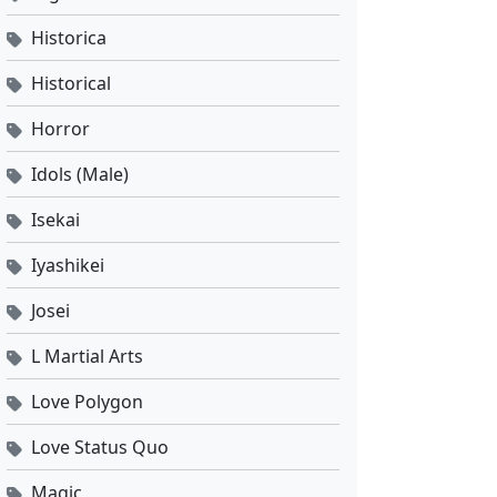
Historica
Historical
Horror
Idols (Male)
Isekai
Iyashikei
Josei
L Martial Arts
Love Polygon
Love Status Quo
Magic