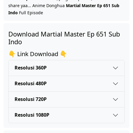
share yaa... Anime Donghua
Martial Master Ep 651 Sub
Martial Master Ep 673 Sub Indo
Indo
Full Episode
Eps 673 - Juli 12, 2026
Download Martial Master Ep 651 Sub
Martial Master Ep 672 Sub Indo
Indo
Eps 672 - Juli 7, 2026
👇 Link Download 👇
Martial Master Ep 671 Sub Indo
Resolusi 360P
Eps 671 - Juli 5, 2026
Resolusi 480P
Martial Master Ep 670 Sub Indo
Eps 670 - Juni 30, 2026
Resolusi 720P
Martial Master Ep 669 Sub Indo
Resolusi 1080P
Eps 669 - Juni 28, 2026