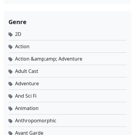
Martial Master Ep 647 Sub Indo
Eps 647 - April 12, 2026
Genre
Martial Master Ep 646 Sub Indo
2D
Eps 646 - April 7, 2026
Action
Action &amp;amp; Adventure
Martial Master Ep 645 Sub Indo
Eps 645 - April 5, 2026
Adult Cast
Adventure
Martial Master Ep 644 Sub Indo
Eps 644 - Maret 31, 2026
And Sci Fi
Animation
Martial Master Ep 643 Sub Indo
Eps 643 - Maret 29, 2026
Anthropomorphic
Avant Garde