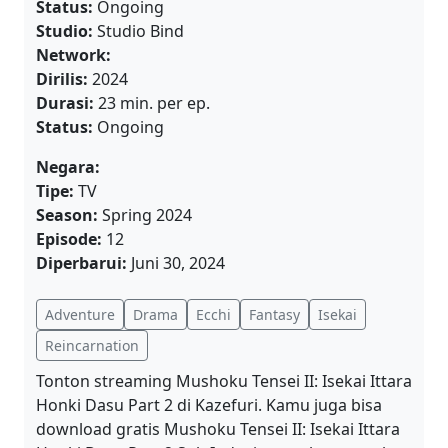
Status:
Ongoing
Studio:
Studio Bind
Network:
Dirilis:
2024
Durasi:
23 min. per ep.
Status:
Ongoing
Negara:
Tipe:
TV
Season:
Spring 2024
Episode:
12
Diperbarui:
Juni 30, 2024
Adventure
Drama
Ecchi
Fantasy
Isekai
Reincarnation
Tonton streaming Mushoku Tensei II: Isekai Ittara
Honki Dasu Part 2 di Kazefuri. Kamu juga bisa
download gratis Mushoku Tensei II: Isekai Ittara