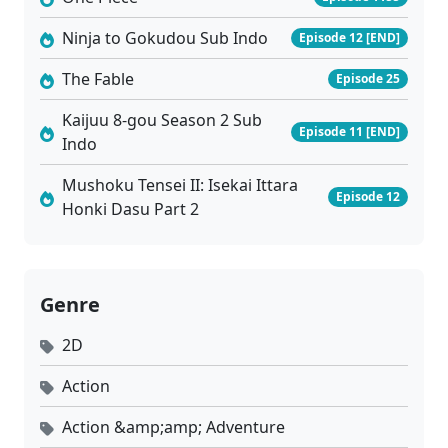
Ninja to Gokudou Sub Indo
Episode 12 [END]
The Fable
Episode 25
Kaijuu 8-gou Season 2 Sub
Episode 11 [END]
Indo
Mushoku Tensei II: Isekai Ittara
Episode 12
Honki Dasu Part 2
Genre
2D
Action
Action &amp;amp; Adventure