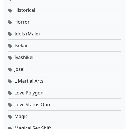
Supreme God Emperor Episode 581 Sub Indo
Eps 581 - Februari 16, 2026
Historical
Horror
Supreme God Emperor Episode 580 Sub Indo
Eps 580 - Februari 14, 2026
Idols (Male)
Isekai
Supreme God Emperor Episode 579 Sub Indo
Iyashikei
Eps 579 - Februari 14, 2026
Josei
Supreme God Emperor Episode 578 Sub Indo
L Martial Arts
Eps 578 - Februari 14, 2026
Love Polygon
Supreme God Emperor Episode 577 Sub Indo
Love Status Quo
Eps 577 - Februari 14, 2026
Magic
Supreme God Emperor Episode 576 Sub Indo
Magical Sex Shift