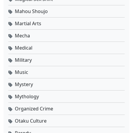
Eps 576 - Februari 11, 2026
Mahou Shoujo
Supreme God Emperor Episode 575 Sub Indo
Martial Arts
Eps 575 - Februari 11, 2026
Mecha
Supreme God Emperor Episode 574 Sub Indo
Medical
Eps 574 - Februari 9, 2026
Military
Supreme God Emperor Episode 573 Sub Indo
Music
Eps 573 - Februari 9, 2026
Mystery
Mythology
Supreme God Emperor Episode 572 Sub Indo
Eps 572 - Februari 8, 2026
Organized Crime
Otaku Culture
Supreme God Emperor Episode 571 Sub Indo
Eps 571 - Februari 7, 2026
Parody