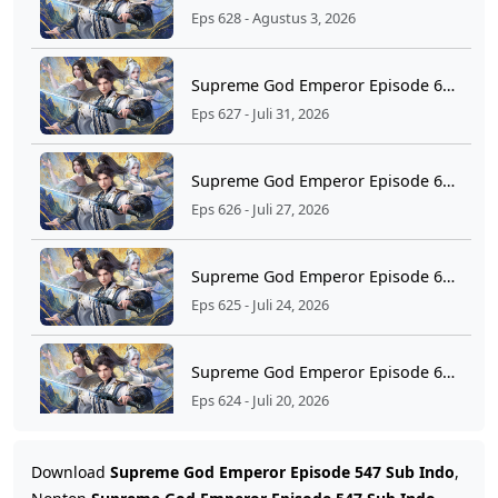
Eps 628 - Agustus 3, 2026
Supreme God Emperor Episode 627 Sub Indo
Eps 627 - Juli 31, 2026
Supreme God Emperor Episode 626 Sub Indo
Eps 626 - Juli 27, 2026
Supreme God Emperor Episode 625 Sub Indo
Eps 625 - Juli 24, 2026
Supreme God Emperor Episode 624 Sub Indo
Eps 624 - Juli 20, 2026
Supreme God Emperor Episode 623 Sub Indo
Download
Supreme God Emperor Episode 547 Sub Indo
,
Eps 623 - Juli 17, 2026