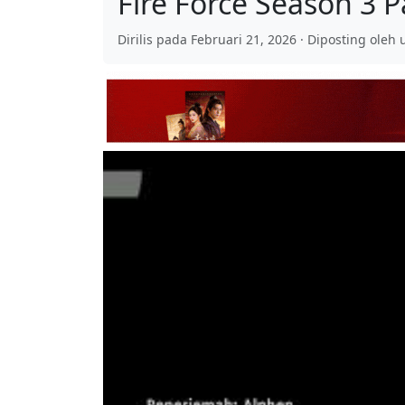
Fire Force Season 3 P
Dirilis pada Februari 21, 2026 · Diposting oleh 