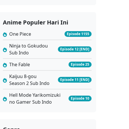
Anime Populer Hari Ini
One Piece
Episode 1155
Ninja to Gokudou
Episode 12 [END]
Sub Indo
The Fable
Episode 25
Kaijuu 8-gou
Episode 11 [END]
Season 2 Sub Indo
Hell Mode Yarikomizuki
Episode 10
no Gamer Sub Indo