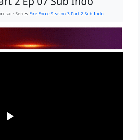
art 2 Ep 07 Sub Indo
urusai · Series
Fire Force Season 3 Part 2 Sub Indo