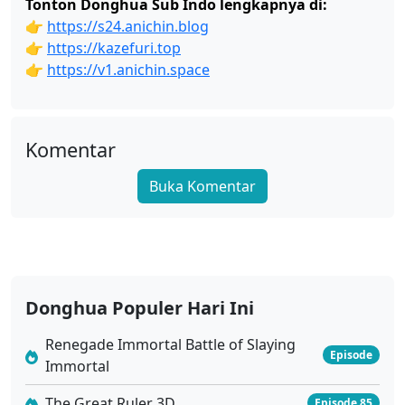
Tonton Donghua Sub Indo lengkapnya di:
👉
https://s24.anichin.blog
👉
https://kazefuri.top
👉
https://v1.anichin.space
Komentar
Buka Komentar
Donghua Populer Hari Ini
Renegade Immortal Battle of Slaying
Episode
Immortal
The Great Ruler 3D
Episode 85