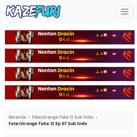
Beranda
›
Fate/strange Fake II Sub Indo
›
Fate/strange Fake II Ep 07 Sub Indo