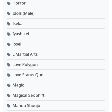
Horror
Idols (Male)
Isekai
Iyashikei
Josei
L Martial Arts
Love Polygon
Love Status Quo
Magic
Magical Sex Shift
Mahou Shoujo