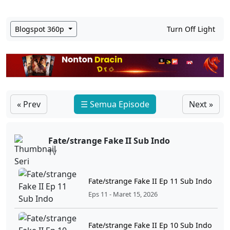
Blogspot 360p
Turn Off Light
« Prev
☰ Semua Episode
Next »
Fate/strange Fake II Sub Indo
TV
Fate/strange Fake II Ep 11 Sub Indo
Eps 11 - Maret 15, 2026
Fate/strange Fake II Ep 10 Sub Indo