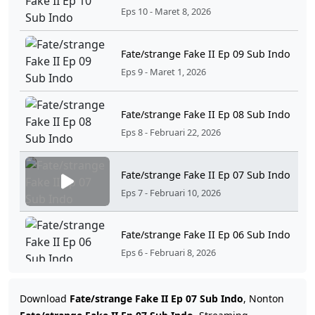
Eps 10 - Maret 8, 2026
Fate/strange Fake II Ep 09 Sub Indo
Eps 9 - Maret 1, 2026
Fate/strange Fake II Ep 08 Sub Indo
Eps 8 - Februari 22, 2026
Fate/strange Fake II Ep 07 Sub Indo
Eps 7 - Februari 10, 2026
Fate/strange Fake II Ep 06 Sub Indo
Eps 6 - Februari 8, 2026
Fate/strange Fake II Ep 05 Sub Indo
Download
Fate/strange Fake II Ep 07 Sub Indo
, Nonton
Eps 5 - Februari 1, 2026