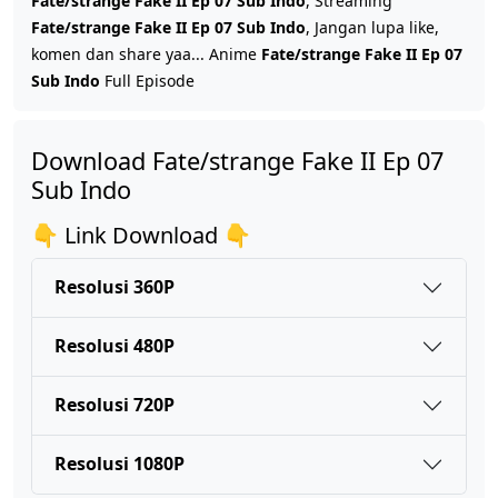
Fate/strange Fake II Ep 07 Sub Indo
, Streaming
Fate/strange Fake II Ep 07 Sub Indo
, Jangan lupa like,
komen dan share yaa... Anime
Fate/strange Fake II Ep 07
Fate/strange Fake II Ep 04 Sub Indo
Sub Indo
Full Episode
Eps 4 - Januari 25, 2026
Download Fate/strange Fake II Ep 07
Fate/strange Fake II Ep 03 Sub Indo
Sub Indo
Eps 3 - Januari 18, 2026
👇 Link Download 👇
Fate/strange Fake II Ep 02 Sub Indo
Eps 2 - Januari 11, 2026
Resolusi 360P
Resolusi 480P
Fate/strange Fake II Ep 01 Sub Indo
Eps 1 - Januari 4, 2026
Resolusi 720P
Resolusi 1080P