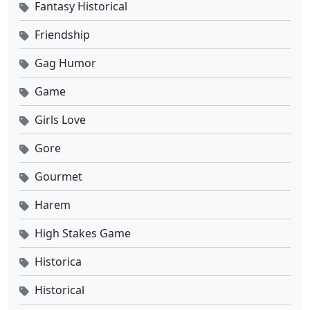
Fantasy Historical
Friendship
Gag Humor
Game
Girls Love
Gore
Gourmet
Harem
High Stakes Game
Historica
Historical