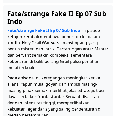
Fate/strange Fake II Ep 07 Sub
Indo
Fate/strange Fake II Ep 07 Sub Indo
– Episode
ketujuh kembali membawa penonton ke dalam
konflik Holy Grail War versi menyimpang yang
penuh misteri dan intrik. Pertarungan antar Master
dan Servant semakin kompleks, sementara
kebenaran di balik perang Grail palsu perlahan
mulai terkuak.
Pada episode ini, ketegangan meningkat ketika
aliansi rapuh mulai goyah dan ambisi masing-
masing pihak semakin terlihat jelas. Strategi, tipu
daya, serta konfrontasi antar Servant disajikan
dengan intensitas tinggi, memperlihatkan
kekuatan legendaris yang saling berbenturan di
medan pertempuran.