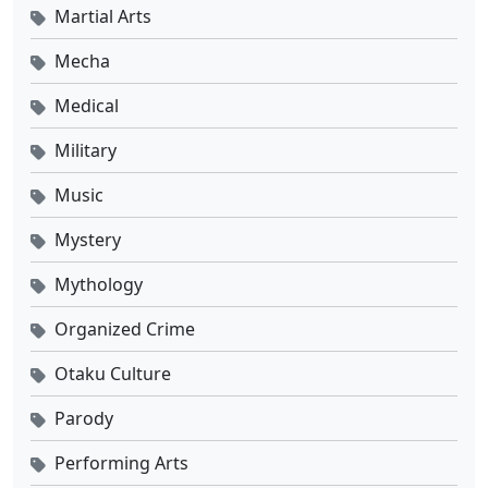
Martial Arts
Mecha
Medical
Military
Music
Mystery
Mythology
Organized Crime
Otaku Culture
Parody
Performing Arts