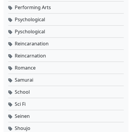
Performing Arts
Psychological
Pyschological
Reincaranation
Reincarnation
Romance
Samurai
School
Sci Fi
Seinen
Shoujo