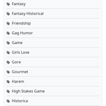
Fantasy
Fantasy Historical
Friendship
Gag Humor
Game
Girls Love
Gore
Gourmet
Harem
High Stakes Game
Historica