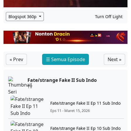
Blogspot 360p
Turn Off Light
« Prev
☰ Semua Episode
Next »
Fate/strange Fake II Sub Indo
TV
Fate/strange Fake II Ep 11 Sub Indo
Eps 11 - Maret 15, 2026
Fate/strange Fake II Ep 10 Sub Indo