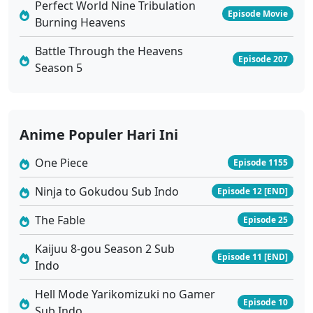
Perfect World Nine Tribulation
Episode Movie
Burning Heavens
Battle Through the Heavens
Episode 207
Season 5
Anime Populer Hari Ini
One Piece
Episode 1155
Ninja to Gokudou Sub Indo
Episode 12 [END]
The Fable
Episode 25
Kaijuu 8-gou Season 2 Sub
Episode 11 [END]
Indo
Hell Mode Yarikomizuki no Gamer
Episode 10
Sub Indo