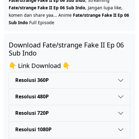
Fate/strange Fake II Ep 06 Sub Indo
, Streaming
Fate/strange Fake II Ep 06 Sub Indo
, Jangan lupa like,
komen dan share yaa... Anime
Fate/strange Fake II Ep 06
Fate/strange Fake II Ep 04 Sub Indo
Sub Indo
Full Episode
Eps 4 - Januari 25, 2026
Download Fate/strange Fake II Ep 06
Fate/strange Fake II Ep 03 Sub Indo
Sub Indo
Eps 3 - Januari 18, 2026
👇 Link Download 👇
Fate/strange Fake II Ep 02 Sub Indo
Eps 2 - Januari 11, 2026
Resolusi 360P
Resolusi 480P
Fate/strange Fake II Ep 01 Sub Indo
Eps 1 - Januari 4, 2026
Resolusi 720P
Resolusi 1080P