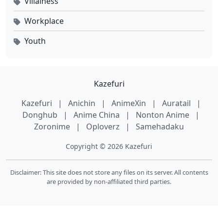
Villainess
Eps 95 - April 5, 2025
Workplace
Soul Land 2: The Unrivaled Tang Sect Ep 94 Sub Indo
Youth
Eps 94 - Maret 28, 2025
Soul Land 2: The Unrivaled Tang Sect Ep 93 Sub Indo
Kazefuri
Eps 93 - Maret 22, 2025
Kazefuri
|
Anichin
|
AnimeXin
|
Auratail
|
Donghub
|
Anime China
|
Nonton Anime
|
Soul Land 2: The Unrivaled Tang Sect Ep 92 Sub Indo
Zoronime
|
Oploverz
|
Samehadaku
Eps 92 - Maret 15, 2025
Copyright © 2026 Kazefuri
Soul Land 2: The Unrivaled Tang Sect Ep 91 Sub Indo
Eps 91 - Maret 8, 2025
Disclaimer: This site does not store any files on its server. All contents
are provided by non-affiliated third parties.
Soul Land 2: The Unrivaled Tang Sect Ep 90 Sub Indo
Eps 90 - Maret 1, 2025