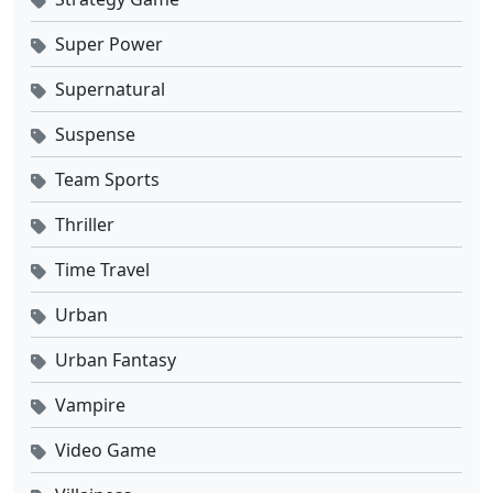
Soul Land 2: The Unrivaled Tang Sect Ep 100 Sub Indo
Eps 100 - Mei 9, 2025
Super Power
Supernatural
Soul Land 2: The Unrivaled Tang Sect Ep 99 Sub Indo
Eps 99 - Mei 2, 2025
Suspense
Team Sports
Soul Land 2: The Unrivaled Tang Sect Ep 98 Sub Indo
Eps 98 - April 25, 2025
Thriller
Time Travel
Soul Land 2: The Unrivaled Tang Sect Ep 97 Sub Indo
Urban
Eps 97 - April 18, 2025
Urban Fantasy
Soul Land 2: The Unrivaled Tang Sect Ep 96 Sub Indo
Vampire
Eps 96 - April 11, 2025
Video Game
Soul Land 2: The Unrivaled Tang Sect Ep 95 Sub Indo