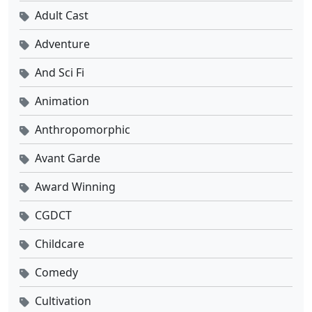
Adult Cast
Soul Land 2 Ep 131 Sub Indo
Eps 131 - Desember 12, 2025
Adventure
And Sci Fi
Soul Land 2 Ep 130 Sub Indo
Eps 130 - Desember 5, 2025
Animation
Anthropomorphic
Soul Land 2 Ep 129 Sub Indo
Eps 129 - November 28, 2025
Avant Garde
Award Winning
Soul Land 2 Ep 128 Sub Indo
CGDCT
Eps 128 - November 21, 2025
Childcare
Soul Land 2 Ep 127 Sub Indo
Comedy
Eps 127 - November 14, 2025
Cultivation