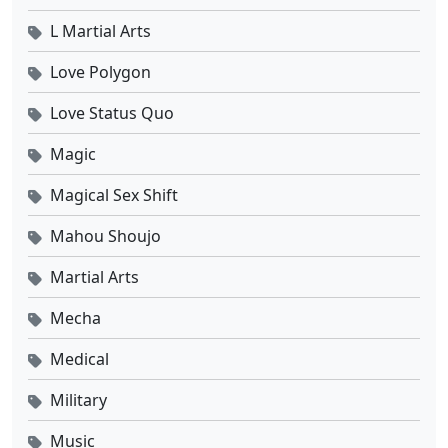
L Martial Arts
Soul Land 2 Ep 115 Sub Indo
Love Polygon
Eps 115 - Agustus 22, 2025
Love Status Quo
Soul Land 2 Ep 114 Sub Indo
Magic
Eps 114 - Agustus 15, 2025
Magical Sex Shift
Soul Land 2 Ep 113 Sub Indo
Mahou Shoujo
Eps 113 - Agustus 8, 2025
Martial Arts
Soul Land 2 Ep 112 Sub Indo
Mecha
Eps 112 - Agustus 1, 2025
Medical
Military
Soul Land 2 Ep 111 Sub Indo
Eps 111 - Juli 25, 2025
Music