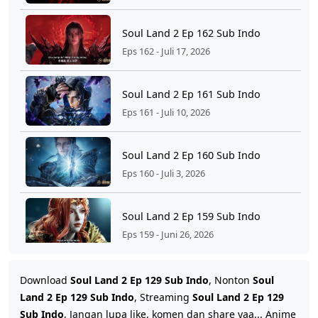
Soul Land 2 Ep 162 Sub Indo
Eps 162 - Juli 17, 2026
Soul Land 2 Ep 161 Sub Indo
Eps 161 - Juli 10, 2026
Soul Land 2 Ep 160 Sub Indo
Eps 160 - Juli 3, 2026
Soul Land 2 Ep 159 Sub Indo
Eps 159 - Juni 26, 2026
Soul Land 2 Ep 158 Sub Indo
Download
Soul Land 2 Ep 129 Sub Indo
, Nonton
Soul
Eps 158 - Juni 19, 2026
Land 2 Ep 129 Sub Indo
, Streaming
Soul Land 2 Ep 129
Sub Indo
, Jangan lupa like, komen dan share yaa... Anime