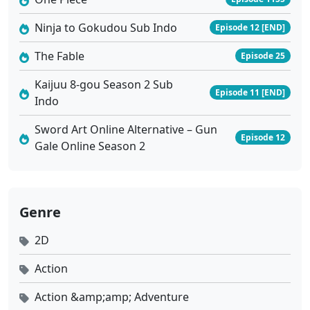
Ninja to Gokudou Sub Indo
Episode 12 [END]
Soul Land 2 Ep 136 Sub Indo
Eps 136 - Januari 16, 2026
The Fable
Episode 25
Kaijuu 8-gou Season 2 Sub
Soul Land 2 Ep 135 Sub Indo
Episode 11 [END]
Indo
Eps 135 - Januari 9, 2026
Sword Art Online Alternative – Gun
Episode 12
Gale Online Season 2
Soul Land 2 Ep 134 Sub Indo
Eps 134 - Januari 2, 2026
Soul Land 2 Ep 133 Sub Indo
Genre
Eps 133 - Desember 26, 2025
2D
Action
Soul Land 2 Ep 132 Sub Indo
Eps 132 - Desember 19, 2025
Action &amp;amp; Adventure