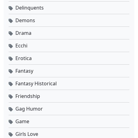
Soul Land 2 Ep 126 Sub Indo
Delinquents
Eps 126 - November 7, 2025
Demons
Soul Land 2 Ep 125 Sub Indo
Drama
Eps 125 - Oktober 31, 2025
Ecchi
Soul Land 2 Ep 124 Sub Indo
Erotica
Eps 124 - Oktober 24, 2025
Fantasy
Soul Land 2 Ep 123 Sub Indo
Fantasy Historical
Eps 123 - Oktober 17, 2025
Friendship
Soul Land 2 Ep 122 Sub Indo
Gag Humor
Eps 122 - Oktober 10, 2025
Game
Girls Love
Soul Land 2 Ep 121 Sub Indo