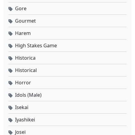
Eps 121 - Oktober 3, 2025
Gore
Gourmet
Soul Land 2 Ep 120 Sub Indo
Eps 120 - September 26, 2025
Harem
High Stakes Game
Soul Land 2 Ep 119 Sub Indo
Eps 119 - September 19, 2025
Historica
Historical
Soul Land 2 Ep 118 Sub Indo
Eps 118 - September 18, 2025
Horror
Idols (Male)
Soul Land 2 Ep 117 Sub Indo
Isekai
Eps 117 - September 6, 2025
Iyashikei
Soul Land 2 Ep 116 Sub Indo
Josei
Eps 116 - Agustus 29, 2025