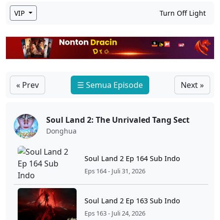
VIP
Turn Off Light
« Prev
☰ Semua Episode
Next »
Soul Land 2: The Unrivaled Tang Sect
Donghua
Soul Land 2 Ep 164 Sub Indo
Eps 164 - Juli 31, 2026
Soul Land 2 Ep 163 Sub Indo
Eps 163 - Juli 24, 2026