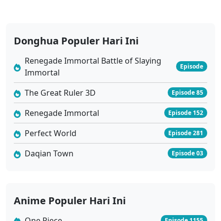
Eps 142 - Februari 27, 2026
Soul Land 2 Ep 141 Sub Indo
Donghua Populer Hari Ini
Eps 141 - Februari 20, 2026
Renegade Immortal Battle of Slaying
Episode
Immortal
Soul Land 2 Ep 140 Sub Indo
Eps 140 - Februari 13, 2026
The Great Ruler 3D
Episode 85
Renegade Immortal
Episode 152
Soul Land 2 Ep 139 Sub Indo
Eps 139 - Februari 6, 2026
Perfect World
Episode 281
Daqian Town
Episode 03
Soul Land 2 Ep 138 Sub Indo
Eps 138 - Januari 30, 2026
Anime Populer Hari Ini
Soul Land 2 Ep 137 Sub Indo
Eps 137 - Januari 23, 2026
One Piece
Episode 1155