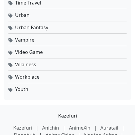
Time Travel
Eps 207 - Maret 21, 2025
Urban
Perfect World Episode 206 Sub Indo
Urban Fantasy
Eps 206 - Maret 14, 2025
Vampire
Perfect World Episode 205 Sub Indo
Video Game
Eps 205 - Maret 7, 2025
Villainess
Workplace
Perfect World Episode 204 Sub Indo
Eps 204 - Februari 28, 2025
Youth
Perfect World Episode 203 Sub Indo
Eps 203 - Februari 21, 2025
Kazefuri
Kazefuri
|
Anichin
|
AnimeXin
|
Auratail
|
Perfect World Episode 202 Sub Indo
Donghub
|
Anime China
|
Nonton Anime
|