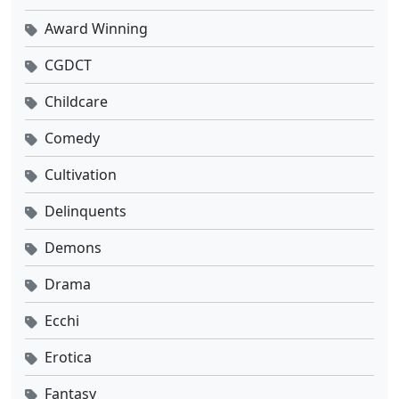
Perfect World Episode 238 Sub Indo
Award Winning
Eps 238 - Oktober 23, 2025
CGDCT
Perfect World Episode 237 Sub Indo
Childcare
Eps 237 - Oktober 16, 2025
Comedy
Perfect World Episode 236 Sub Indo
Cultivation
Eps 236 - Oktober 9, 2025
Delinquents
Perfect World Episode 235 Sub Indo
Demons
Eps 235 - Oktober 2, 2025
Drama
Ecchi
Perfect World Episode 234 Sub Indo
Eps 234 - September 25, 2025
Erotica
Fantasy
Perfect World Episode 233 Sub Indo