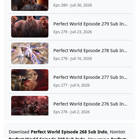
Eps 280 - Juli 30, 2026
Perfect World Episode 279 Sub Indo
Eps 279 - Juli 23, 2026
Perfect World Episode 278 Sub Indo
Eps 278 - Juli 16, 2026
Perfect World Episode 277 Sub Indo
Eps 277 - Juli 9, 2026
Perfect World Episode 276 Sub Indo
Eps 276 - Juli 2, 2026
Perfect World Episode 275 Sub Indo
Download
Perfect World Episode 268 Sub Indo
, Nonton
Eps 275 - Juni 25, 2026