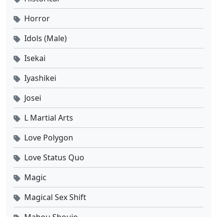
Eps 228 - Agustus 14, 2025
Horror
Perfect World Episode 227 Sub Indo
Idols (Male)
Eps 227 - Agustus 7, 2025
Isekai
Perfect World Episode 226 Sub Indo
Iyashikei
Eps 226 - Juli 31, 2025
Josei
Perfect World Episode 225 Sub Indo
L Martial Arts
Eps 225 - Juli 24, 2025
Love Polygon
Love Status Quo
Perfect World Episode 224 Sub Indo
Eps 224 - Juli 18, 2025
Magic
Magical Sex Shift
Perfect World Episode 223 Sub Indo
Eps 223 - Juli 10, 2025
Mahou Shoujo