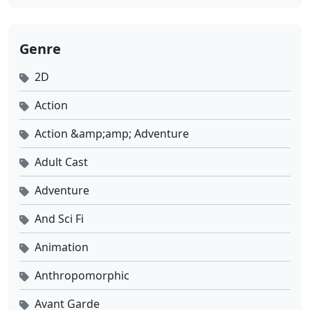
Perfect World Episode 243 Sub Indo
Eps 243 - November 27, 2025
Genre
2D
Perfect World Episode 242 Sub Indo
Eps 242 - November 20, 2025
Action
Action &amp;amp; Adventure
Perfect World Episode 241 Sub Indo
Adult Cast
Eps 241 - November 13, 2025
Adventure
Perfect World Episode 240 Sub Indo
And Sci Fi
Eps 240 - November 6, 2025
Animation
Perfect World Episode 239 Sub Indo
Anthropomorphic
Eps 239 - Oktober 30, 2025
Avant Garde