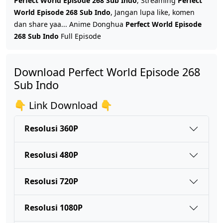
Perfect World Episode 268 Sub Indo
, Streaming
Perfect
World Episode 268 Sub Indo
, Jangan lupa like, komen
dan share yaa... Anime Donghua
Perfect World Episode
Perfect World Episode 274 Sub Indo
268 Sub Indo
Full Episode
Eps 274 - Juni 18, 2026
Download Perfect World Episode 268
Perfect World Episode 273 Sub Indo
Sub Indo
Eps 273 - Juni 11, 2026
👇 Link Download 👇
Perfect World Episode 272 Sub Indo
Resolusi 360P
Eps 272 - Juni 4, 2026
Resolusi 480P
Perfect World Episode 271 Sub Indo
Eps 271 - Mei 28, 2026
Resolusi 720P
Perfect World Episode 270 Sub Indo
Resolusi 1080P
Eps 270 - Mei 21, 2026