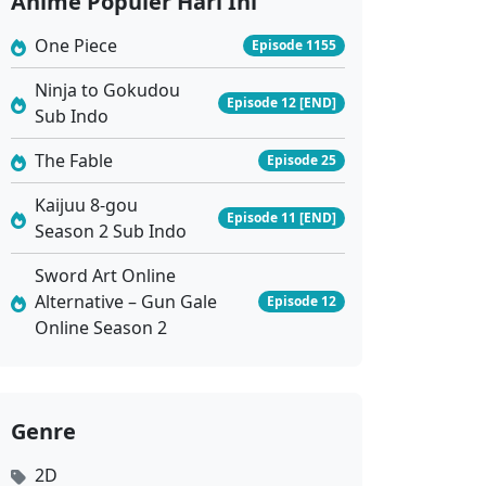
Anime Populer Hari Ini
Eps 10 - Juni 17, 2026
One Piece
Episode 1155
Coiling Dragon Episode 09 Subtitle Indonesia
Ninja to Gokudou
Episode 12 [END]
Eps 9 - Juni 10, 2026
Sub Indo
The Fable
Episode 25
Coiling Dragon Episode 08 Subtitle Indonesia
Eps 8 - Juni 4, 2026
Kaijuu 8-gou
Episode 11 [END]
Season 2 Sub Indo
Coiling Dragon Episode 07 Subtitle Indonesia
Sword Art Online
Eps 7 - Mei 27, 2026
Alternative – Gun Gale
Episode 12
Online Season 2
Coiling Dragon Episode 06 Subtitle Indonesia
Eps 6 - Mei 20, 2026
Genre
Coiling Dragon Episode 05 Subtitle Indonesia
2D
Eps 5 - Mei 13, 2026