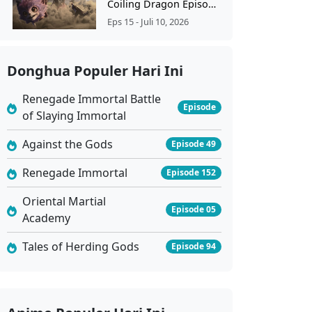
Coiling Dragon Episode 15 Subtitle Indonesia
Eps 15 - Juli 10, 2026
Coiling Dragon Episode 14 Subtitle Indonesia
Donghua Populer Hari Ini
Eps 14 - Juli 10, 2026
Renegade Immortal Battle
Episode
of Slaying Immortal
Coiling Dragon Episode 13 Subtitle Indonesia
Eps 13 - Juli 8, 2026
Against the Gods
Episode 49
Renegade Immortal
Episode 152
Coiling Dragon Episode 12 Subtitle Indonesia
Oriental Martial
Eps 12 - Juli 1, 2026
Episode 05
Academy
Coiling Dragon Episode 11 Subtitle Indonesia
Tales of Herding Gods
Episode 94
Eps 11 - Juni 24, 2026
Coiling Dragon Episode 10 Subtitle Indonesia