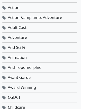
Action
Coiling Dragon Episode 04 Subtitle Indonesia
Action &amp;amp; Adventure
Eps 4 - Mei 6, 2026
Adult Cast
Coiling Dragon Episode 03 Subtitle Indonesia
Adventure
Eps 3 - April 30, 2026
And Sci Fi
Coiling Dragon Episode 02 Subtitle Indonesia
Animation
Eps 2 - April 30, 2026
Anthropomorphic
Coiling Dragon Episode 01 Subtitle Indonesia
Avant Garde
Eps 1 - April 30, 2026
Award Winning
CGDCT
Childcare