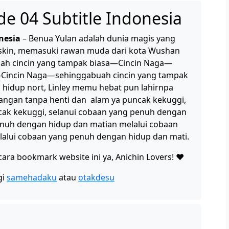
de 04 Subtitle Indonesia
nesia
– Benua Yulan adalah dunia magis yang
skin, memasuki rawan muda dari kota Wushan
ah cincin yang tampak biasa—Cincin Naga—
—Cincin Naga—sehinggabuah cincin yang tampak
idup nort, Linley memu hebat pun lahirnpa
angan tanpa henti dan alam ya puncak kekuggi,
ak kekuggi, selanui cobaan yang penuh dengan
enuh dengan hidup dan matian melalui cobaan
alui cobaan yang penuh dengan hidup dan mati.
ra bookmark website ini ya, Anichin Lovers! ❤️
gi
samehadaku
atau
otakdesu