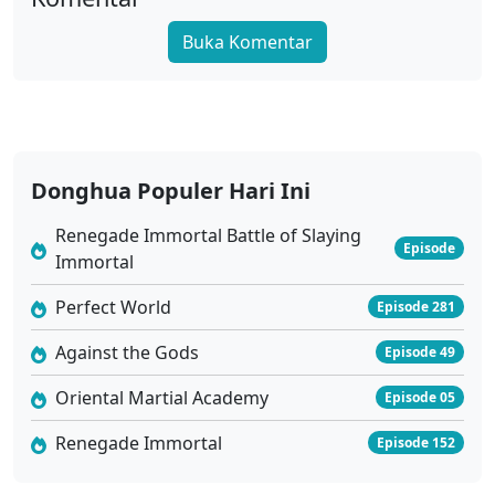
Ancient Vengeance Windbreaker Ep 18 Sub Indo
Eps 18 - Oktober 31, 2025
Buka Komentar
Ancient Vengeance Windbreaker Ep 17 Sub Indo
Eps 17 - Oktober 29, 2025
Donghua Populer Hari Ini
Ancient Vengeance Windbreaker Ep 16 Sub Indo
Eps 16 - Oktober 24, 2025
Renegade Immortal Battle of Slaying
Episode
Immortal
Ancient Vengeance Windbreaker Ep 15 Sub Indo
Perfect World
Episode 281
Eps 15 - Oktober 22, 2025
Against the Gods
Episode 49
Ancient Vengeance Windbreaker Ep 14 Sub Indo
Oriental Martial Academy
Episode 05
Eps 14 - Oktober 17, 2025
Renegade Immortal
Episode 152
Ancient Vengeance Windbreaker Ep 13 Sub Indo