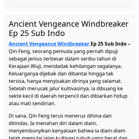
Ancient Vengeance Windbreaker Ep 28 Sub Indo
Eps 28 - Desember 6, 2025
Ancient Vengeance Windbreaker
Ep 25 Sub Indo
Ancient Vengeance Windbreaker Ep 27 Sub Indo
Ancient Vengeance Windbreaker
Ep 25 Sub Indo –
Eps 27 - Desember 3, 2025
Qin Feng, seorang pemuda yang pernah dipuji
sebagai jenius terbesar dalam seribu tahun di
Kerajaan Wuji, mendadak kehilangan segalanya.
Ancient Vengeance Windbreaker Ep 26 Sub Indo
Keluarganya dijebak dan dibantai hingga tak
Eps 26 - November 29, 2025
tersisa, hanya menyisakan dirinya yang selamat.
Setelah merusak jalur kultivasinya, ia dibuang ke
Ancient Vengeance Windbreaker Ep 25 Sub Indo
sekte kecil di daerah terpencil dan dibiarkan hidup
Eps 25 - November 27, 2025
atau mati sendirian.
Di sana, Qin Feng terus menerus dihina dan
Ancient Vengeance Windbreaker Ep 24 Sub Indo
ditindas. Ia menahan diri dalam diam,
Eps 24 - November 21, 2025
menyembunyikan kenyataan bahwa ia diam-diam
telah memulai jalan kultivasi tubuh yang berat dan