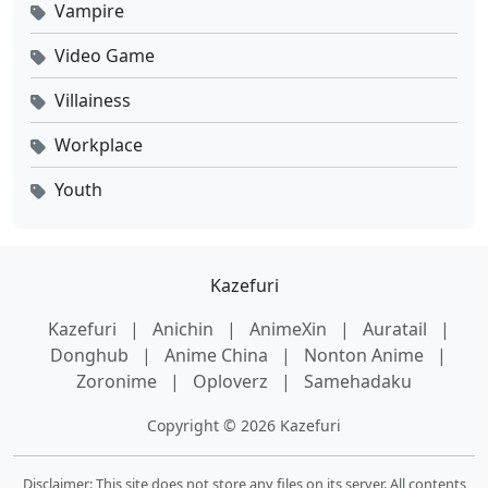
Vampire
Video Game
Villainess
Workplace
Youth
Kazefuri
Kazefuri
|
Anichin
|
AnimeXin
|
Auratail
|
Donghub
|
Anime China
|
Nonton Anime
|
Zoronime
|
Oploverz
|
Samehadaku
Copyright © 2026 Kazefuri
Disclaimer: This site does not store any files on its server. All contents