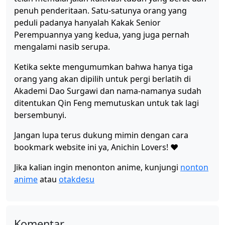
penuh penderitaan. Satu-satunya orang yang
Ancient Vengeance Windbreaker Ep 23 Sub Indo
peduli padanya hanyalah Kakak Senior
Eps 23 - November 20, 2025
Perempuannya yang kedua, yang juga pernah
mengalami nasib serupa.
Ancient Vengeance Windbreaker Ep 22 Sub Indo
Ketika sekte mengumumkan bahwa hanya tiga
Eps 22 - November 15, 2025
orang yang akan dipilih untuk pergi berlatih di
Akademi Dao Surgawi dan nama-namanya sudah
Ancient Vengeance Windbreaker Ep 21 Sub Indo
ditentukan Qin Feng memutuskan untuk tak lagi
Eps 21 - November 13, 2025
bersembunyi.
Jangan lupa terus dukung mimin dengan cara
Ancient Vengeance Windbreaker Ep 20 Sub Indo
bookmark website ini ya, Anichin Lovers! ❤️
Eps 20 - November 8, 2025
Jika kalian ingin menonton anime, kunjungi
nonton
anime
atau
otakdesu
Ancient Vengeance Windbreaker Ep 19 Sub Indo
Eps 19 - November 5, 2025
Komentar