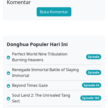
Komentar
Buka Komentar
Donghua Populer Hari Ini
Perfect World Nine Tribulation
Episode
Burning Heavens
Renegade Immortal Battle of Slaying
Episode
Immortal
Beyond Times Gaze
Episode 34
Soul Land 2: The Unrivaled Tang
Episode 165
Sect