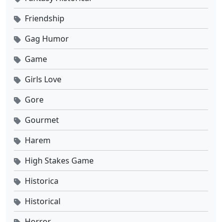
Friendship
Gag Humor
Game
Girls Love
Gore
Gourmet
Harem
High Stakes Game
Historica
Historical
Horror