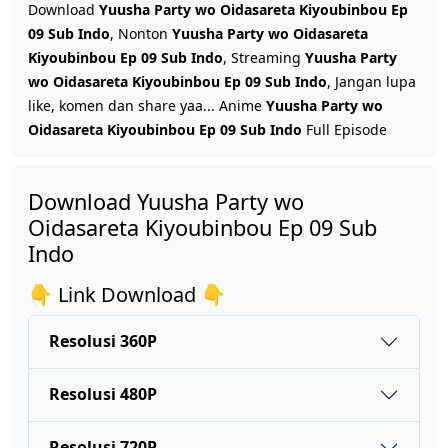
Yuusha Party wo Oidasareta Kiyoubinbou Ep 05 Sub Indo
Download
Yuusha Party wo Oidasareta Kiyoubinbou Ep
Eps 5 - Januari 29, 2026
09 Sub Indo
, Nonton
Yuusha Party wo Oidasareta
Kiyoubinbou Ep 09 Sub Indo
, Streaming
Yuusha Party
wo Oidasareta Kiyoubinbou Ep 09 Sub Indo
, Jangan lupa
Yuusha Party wo Oidasareta Kiyoubinbou Ep 04 Sub Indo
like, komen dan share yaa... Anime
Yuusha Party wo
Eps 4 - Januari 22, 2026
Oidasareta Kiyoubinbou Ep 09 Sub Indo
Full Episode
Yuusha Party wo Oidasareta Kiyoubinbou Ep 03 Sub Indo
Download Yuusha Party wo
Eps 3 - Januari 15, 2026
Oidasareta Kiyoubinbou Ep 09 Sub
Indo
Yuusha Party wo Oidasareta Kiyoubinbou Ep 02 Sub Indo
Eps 2 - Januari 8, 2026
👇 Link Download 👇
Resolusi 360P
Yuusha Party wo Oidasareta Kiyoubinbou Ep 01 Sub Indo
Eps 1 - Januari 1, 2026
Resolusi 480P
Resolusi 720P