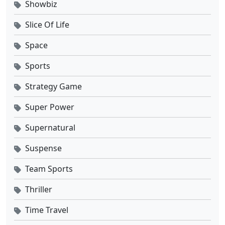
Showbiz
Slice Of Life
Space
Sports
Strategy Game
Super Power
Supernatural
Suspense
Team Sports
Thriller
Time Travel