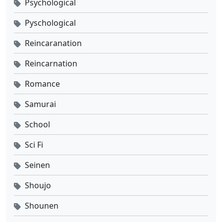
Psychological
Pyschological
Reincaranation
Reincarnation
Romance
Samurai
School
Sci Fi
Seinen
Shoujo
Shounen