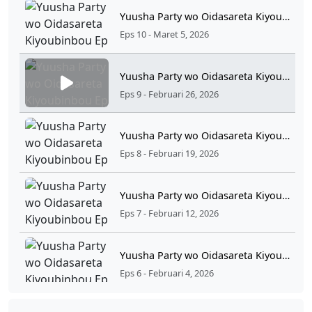
Yuusha Party wo Oidasareta Kiyoubinbou Ep 10 Sub Indo
Eps 10 - Maret 5, 2026
Yuusha Party wo Oidasareta Kiyoubinbou Ep 09 Sub Indo
Eps 9 - Februari 26, 2026
Yuusha Party wo Oidasareta Kiyoubinbou Ep 08 Sub Indo
Eps 8 - Februari 19, 2026
Yuusha Party wo Oidasareta Kiyoubinbou Ep 07 Sub Indo
Eps 7 - Februari 12, 2026
Yuusha Party wo Oidasareta Kiyoubinbou Ep 06 Sub Indo
Eps 6 - Februari 4, 2026