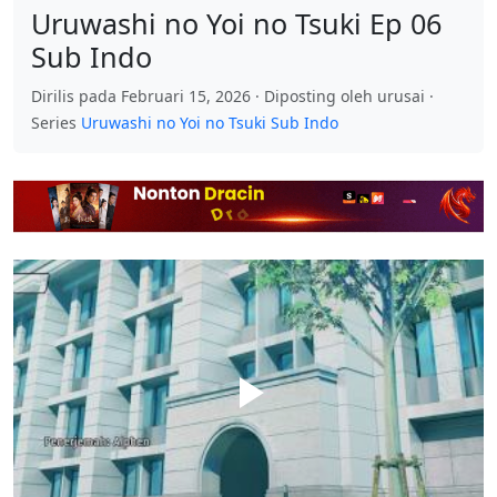
Uruwashi no Yoi no Tsuki Ep 06
Sub Indo
Dirilis pada Februari 15, 2026 · Diposting oleh urusai ·
Series
Uruwashi no Yoi no Tsuki Sub Indo