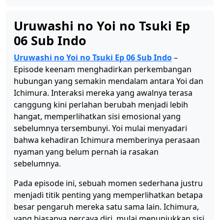
Uruwashi no Yoi no Tsuki Ep
06 Sub Indo
Uruwashi no Yoi no Tsuki Ep 06 Sub Indo
–
Episode keenam menghadirkan perkembangan
hubungan yang semakin mendalam antara Yoi dan
Ichimura. Interaksi mereka yang awalnya terasa
canggung kini perlahan berubah menjadi lebih
hangat, memperlihatkan sisi emosional yang
sebelumnya tersembunyi. Yoi mulai menyadari
bahwa kehadiran Ichimura memberinya perasaan
nyaman yang belum pernah ia rasakan
sebelumnya.
Pada episode ini, sebuah momen sederhana justru
menjadi titik penting yang memperlihatkan betapa
besar pengaruh mereka satu sama lain. Ichimura,
yang biasanya percaya diri, mulai menunjukkan sisi