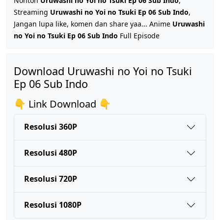
Nonton
Uruwashi no Yoi no Tsuki Ep 06 Sub Indo
,
Streaming
Uruwashi no Yoi no Tsuki Ep 06 Sub Indo
,
Jangan lupa like, komen dan share yaa... Anime
Uruwashi
Uruwashi no Yoi no Tsuki Ep 02 Sub Indo
no Yoi no Tsuki Ep 06 Sub Indo
Full Episode
Eps 2 - Januari 18, 2026
Download Uruwashi no Yoi no Tsuki
Uruwashi no Yoi no Tsuki Ep 01 Sub Indo
Ep 06 Sub Indo
Eps 1 - Januari 11, 2026
👇 Link Download 👇
Resolusi 360P
Resolusi 480P
Resolusi 720P
Resolusi 1080P