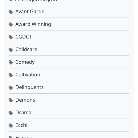
Avant Garde
Award Winning
CGDCT
Childcare
Comedy
Cultivation
Delinquents
Demons
Drama
Ecchi
Erotica