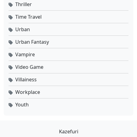
Thriller
Time Travel
Urban
Urban Fantasy
Vampire
Video Game
Villainess
Workplace
Youth
Kazefuri