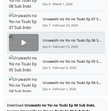
Eps 8 - Maret 1, 2026
Uruwashi no Yoi no Tsuki Ep 07 Sub Indo
Eps 7 - Februari 23, 2026
Uruwashi no Yoi no Tsuki Ep 06 Sub Indo
Eps 6 - Februari 15, 2026
Uruwashi no Yoi no Tsuki Ep 05 Sub Indo
Eps 5 - Februari 8, 2026
Uruwashi no Yoi no Tsuki Ep 04 Sub Indo
Eps 4 - Februari 1, 2026
Uruwashi no Yoi no Tsuki Ep 03 Sub Indo
Download
Uruwashi no Yoi no Tsuki Ep 06 Sub Indo
,
Eps 3 - Januari 25, 2026