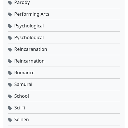
Parody
Performing Arts
Psychological
Pyschological
Reincaranation
Reincarnation
Romance
Samurai
School
Sci Fi
Seinen