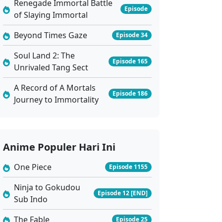
Renegade Immortal Battle
Episode
of Slaying Immortal
Beyond Times Gaze
Episode 34
Soul Land 2: The
Episode 165
Unrivaled Tang Sect
A Record of A Mortals
Episode 186
Journey to Immortality
Anime Populer Hari Ini
One Piece
Episode 1155
Ninja to Gokudou
Episode 12 [END]
Sub Indo
The Fable
Episode 25