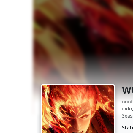
W
nont
indo
Seas
Stat