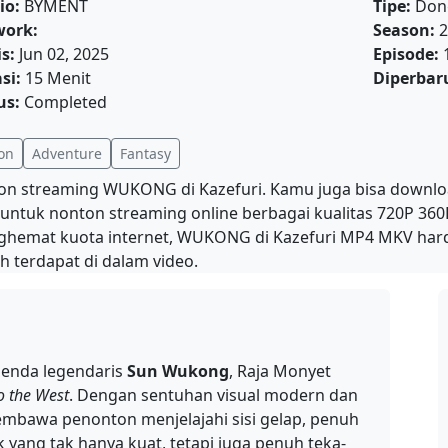
io:
BYMENT
Tipe:
Don
work:
Season:
2
is:
Jun 02, 2025
Episode:
si:
15 Menit
Diperbaru
us:
Completed
on
Adventure
Fantasy
on streaming WUKONG di Kazefuri. Kamu juga bisa downl
 untuk nonton streaming online berbagai kualitas 720P 36
hemat kuota internet, WUKONG di Kazefuri MP4 MKV hards
h terdapat di dalam video.
genda legendaris
Sun Wukong
, Raja Monyet
o the West
. Dengan sentuhan visual modern dan
mbawa penonton menjelajahi sisi gelap, penuh
k yang tak hanya kuat, tetapi juga penuh teka-