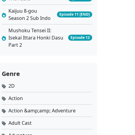
Kaijuu 8-gou
Episode 11 [END]
Season 2 Sub Indo
Mushoku Tensei II:
Isekai Ittara Honki Dasu
Episode 12
Part 2
Genre
2D
Action
Action &amp;amp; Adventure
Adult Cast