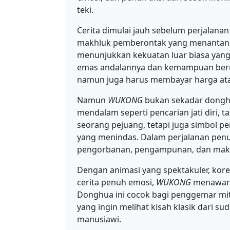
teki.
Cerita dimulai jauh sebelum perjalana
makhluk pemberontak yang menantang la
menunjukkan kekuatan luar biasa yan
emas andalannya dan kemampuan ber
namun juga harus membayar harga at
Namun
WUKONG
bukan sekadar donghu
mendalam seperti pencarian jati diri,
seorang pejuang, tetapi juga simbol p
yang menindas. Dalam perjalanan penu
pengorbanan, pengampunan, dan makna
Dengan animasi yang spektakuler, kor
cerita penuh emosi,
WUKONG
menawarka
Donghua ini cocok bagi penggemar mito
yang ingin melihat kisah klasik dari s
manusiawi.