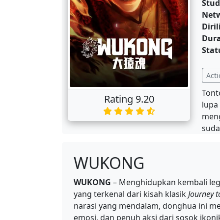
Stud
Net
Diril
Dura
Stat
Acti
Tont
Rating 9.20
lupa
meng
suda
WUKONG
WUKONG
– Menghidupkan kembali le
yang terkenal dari kisah klasik
Journey t
narasi yang mendalam, donghua ini me
emosi, dan penuh aksi dari sosok ikoni