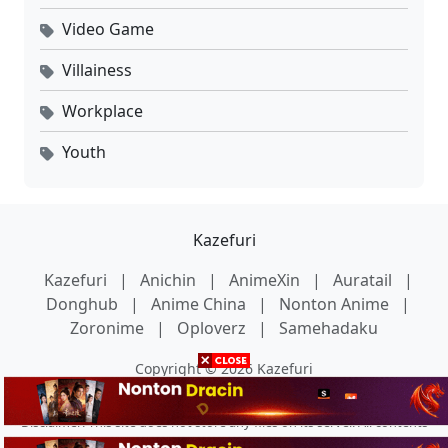
Video Game
Villainess
Workplace
Youth
Kazefuri
Kazefuri
|
Anichin
|
AnimeXin
|
Auratail
|
Donghub
|
Anime China
|
Nonton Anime
|
Zoronime
|
Oploverz
|
Samehadaku
Copyright © 2026 Kazefuri
Disclaimer: This site does not store any files on its server. All contents
are provided by non-affiliated third parties.