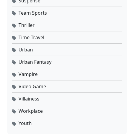
Suspense
Team Sports
Thriller
Time Travel
Urban
Urban Fantasy
Vampire
Video Game
Villainess
Workplace
Youth