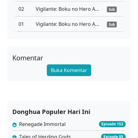
02
Vigilante: Boku no Hero Academia Illegals S2 Ep 02 Sub Indo
Sub
01
Vigilante: Boku no Hero Academia Illegals S2 Ep 01 Sub Indo
Sub
Komentar
Buka Komentar
Donghua Populer Hari Ini
Renegade Immortal
Episode 153
Tales of Herding Gods
Episode 95