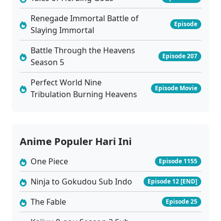
Renegade Immortal Battle of
Episode
Slaying Immortal
Battle Through the Heavens
Episode 207
Season 5
Perfect World Nine
Episode Movie
Tribulation Burning Heavens
Anime Populer Hari Ini
One Piece
Episode 1155
Ninja to Gokudou Sub Indo
Episode 12 [END]
The Fable
Episode 25