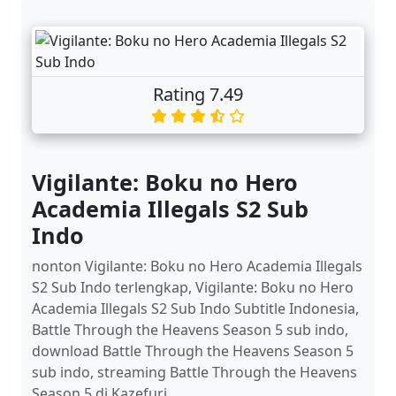
Rating 7.49
Vigilante: Boku no Hero
Academia Illegals S2 Sub
Indo
nonton Vigilante: Boku no Hero Academia Illegals
S2 Sub Indo terlengkap, Vigilante: Boku no Hero
Academia Illegals S2 Sub Indo Subtitle Indonesia,
Battle Through the Heavens Season 5 sub indo,
download Battle Through the Heavens Season 5
sub indo, streaming Battle Through the Heavens
Season 5 di Kazefuri.