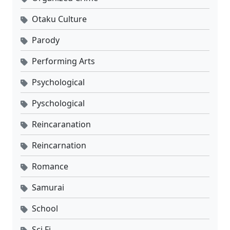
Otaku Culture
Parody
Performing Arts
Psychological
Pyschological
Reincaranation
Reincarnation
Romance
Samurai
School
Sci Fi