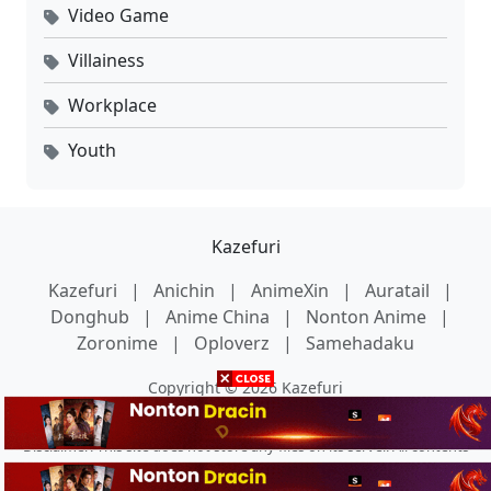
Video Game
Villainess
Workplace
Youth
Kazefuri
Kazefuri
|
Anichin
|
AnimeXin
|
Auratail
|
Donghub
|
Anime China
|
Nonton Anime
|
Zoronime
|
Oploverz
|
Samehadaku
Copyright © 2026 Kazefuri
Disclaimer: This site does not store any files on its server. All contents
are provided by non-affiliated third parties.