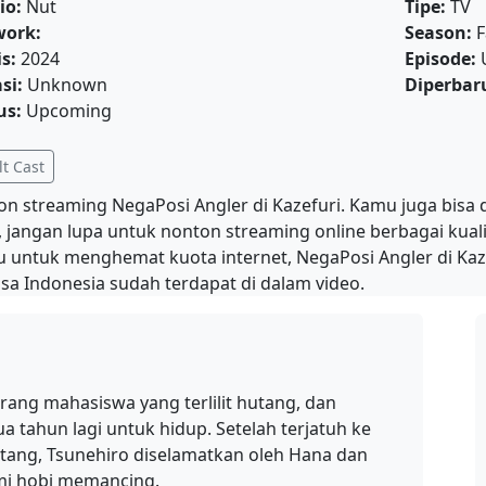
io:
Nut
Tipe:
TV
work:
Season:
F
is:
2024
Episode:
si:
Unknown
Diperbaru
us:
Upcoming
t Cast
on streaming NegaPosi Angler di Kazefuri. Kamu juga bisa
, jangan lupa untuk nonton streaming online berbagai kual
 untuk menghemat kuota internet, NegaPosi Angler di Kaz
sa Indonesia sudah terdapat di dalam video.
orang mahasiswa yang terlilit hutang, dan
a tahun lagi untuk hidup. Setelah terjatuh ke
hutang, Tsunehiro diselamatkan oleh Hana dan
mi hobi memancing.