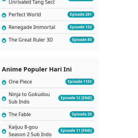
Unrivaled Tang Sect
Perfect World
Episode 281
Renegade Immortal
Episode 152
The Great Ruler 3D
Episode 85
Anime Populer Hari Ini
One Piece
Episode 1155
Ninja to Gokudou
Episode 12 [END]
Sub Indo
The Fable
Episode 25
Kaijuu 8-gou
Episode 11 [END]
Season 2 Sub Indo