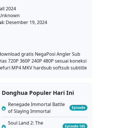
all 2024
Unknown
i:
Desember 19, 2024
 download gratis NegaPosi Angler Sub
itas 720P 360P 240P 480P sesuai koneksi
efuri MP4 MKV hardsub softsub subtitle
Donghua Populer Hari Ini
Renegade Immortal Battle
Episode
of Slaying Immortal
Soul Land 2: The
Episode 165