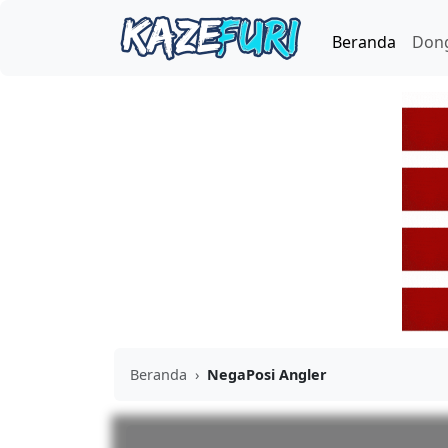
Beranda
Don
Beranda
›
NegaPosi Angler