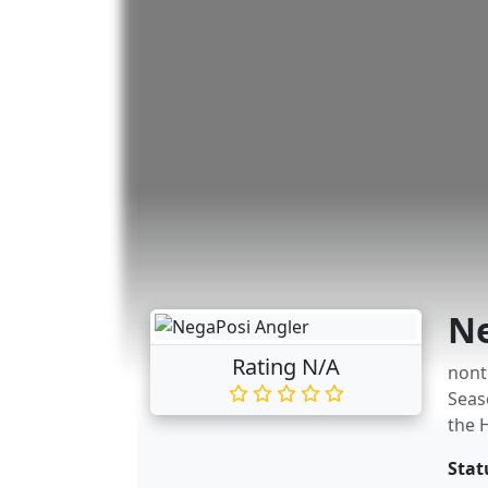
Ne
Rating N/A
nont
Seas
the 
Stat