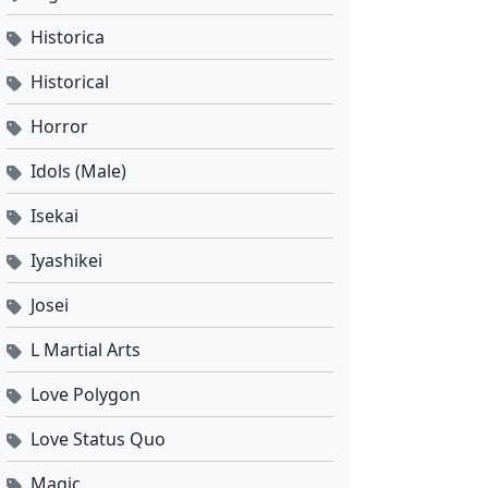
Historica
Historical
Horror
Idols (Male)
Isekai
Iyashikei
Josei
L Martial Arts
Love Polygon
Love Status Quo
Magic