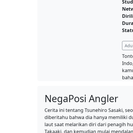
Stud
Net
Diril
Dura
Stat
Adul
Tont
Indo
kamu
baha
NegaPosi Angler
Cerita ini tentang Tsunehiro Sasaki, se
diberitahu bahwa dia hanya memiliki du
laut saat melarikan diri dari penagih 
Takaaki, dan kemudian mulai mendala