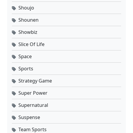
Shoujo
Shounen
Showbiz
Slice Of Life
Space
Sports
Strategy Game
Super Power
Supernatural
Suspense
Team Sports