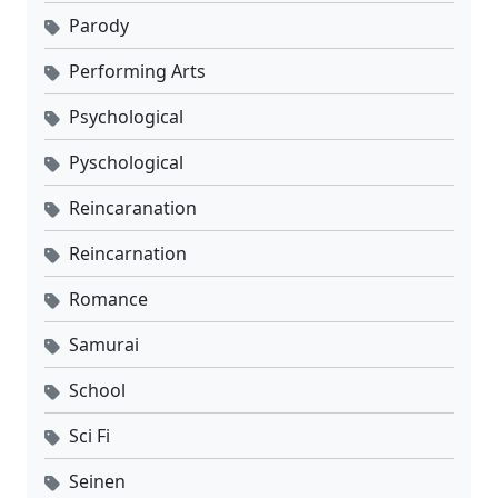
Parody
Performing Arts
Psychological
Pyschological
Reincaranation
Reincarnation
Romance
Samurai
School
Sci Fi
Seinen