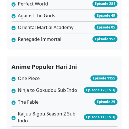
Perfect World
Episode 281
Against the Gods
Episode 49
Oriental Martial Academy
Episode 05
Renegade Immortal
Episode 152
Anime Populer Hari Ini
One Piece
Episode 1155
Ninja to Gokudou Sub Indo
Episode 12 [END]
The Fable
Episode 25
Kaijuu 8-gou Season 2 Sub
Episode 11 [END]
Indo