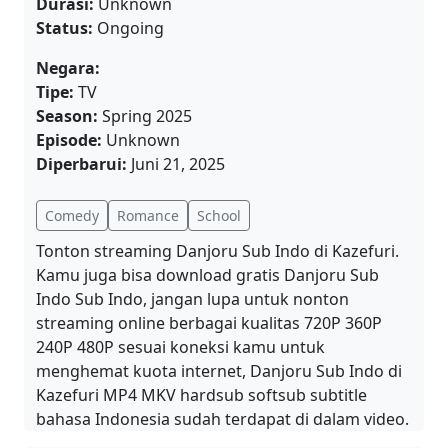
Durasi:
Unknown
Status:
Ongoing
Negara:
Tipe:
TV
Season:
Spring 2025
Episode:
Unknown
Diperbarui:
Juni 21, 2025
Comedy
Romance
School
Tonton streaming Danjoru Sub Indo di Kazefuri.
Kamu juga bisa download gratis Danjoru Sub
Indo Sub Indo, jangan lupa untuk nonton
streaming online berbagai kualitas 720P 360P
240P 480P sesuai koneksi kamu untuk
menghemat kuota internet, Danjoru Sub Indo di
Kazefuri MP4 MKV hardsub softsub subtitle
bahasa Indonesia sudah terdapat di dalam video.