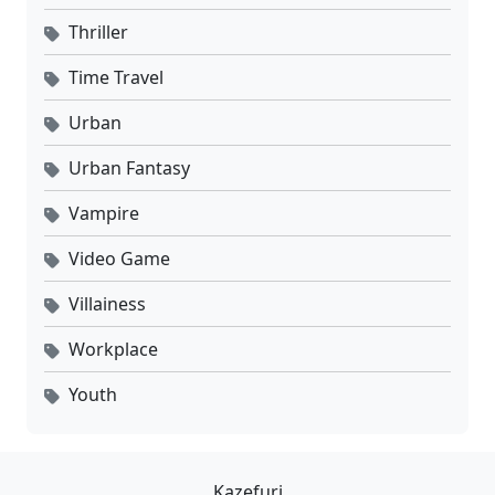
Thriller
Time Travel
Urban
Urban Fantasy
Vampire
Video Game
Villainess
Workplace
Youth
Kazefuri