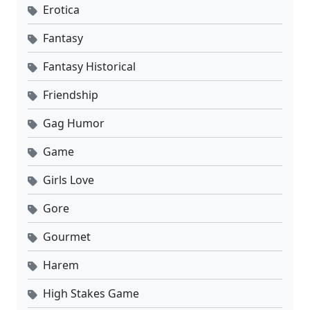
Erotica
Fantasy
Fantasy Historical
Friendship
Gag Humor
Game
Girls Love
Gore
Gourmet
Harem
High Stakes Game