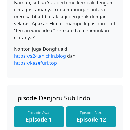
Namun, ketika Yuu bertemu kembali dengan
cinta pertamanya, roda hubungan antara
mereka tiba-tiba tak lagi bergerak dengan
selaras! Apakah Himari mampu lepas dari titel
“teman yang ideal” setelah dia menemukan
cintanya?
Nonton juga Donghua di
https://s24.anichin.blog
dan
https://kazefuri.top
Episode Danjoru Sub Indo
Episode Awal
Episode Baru
Episode 1
Episode 12