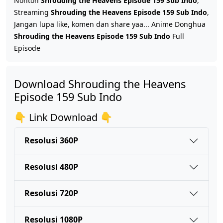
Nonton
Shrouding the Heavens Episode 159 Sub Indo
,
Streaming
Shrouding the Heavens Episode 159 Sub Indo
,
Jangan lupa like, komen dan share yaa... Anime Donghua
Shrouding the Heavens Episode 167 Sub Indo
Shrouding the Heavens Episode 159 Sub Indo
Full
Eps 167 - Juni 16, 2026
Episode
Shrouding the Heavens Episode 166 Sub Indo
Download Shrouding the Heavens
Eps 166 - Juni 9, 2026
Episode 159 Sub Indo
Shrouding the Heavens Episode 165 Sub Indo
👇 Link Download 👇
Eps 165 - Juni 2, 2026
Resolusi 360P
Shrouding the Heavens Episode 164 Sub Indo
Resolusi 480P
Eps 164 - Mei 26, 2026
Resolusi 720P
Shrouding the Heavens Episode 163 Sub Indo
Eps 163 - Mei 19, 2026
Resolusi 1080P