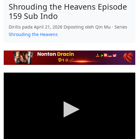
Shrouding the Heavens Episode
159 Sub Indo
Dirilis pada April 21, 2026 Diposting oleh Qin Mu · Series
Shrouding the Heavens