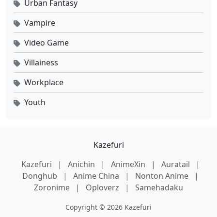
Urban Fantasy
Eps 99 - Maret 5, 2025
Vampire
Shrouding the Heavens Episode 98 Sub Indo
Video Game
Eps 98 - Februari 26, 2025
Villainess
Shrouding the Heavens Episode 97 Sub Indo
Workplace
Eps 97 - Februari 19, 2025
Youth
Shrouding the Heavens Episode 96 Sub Indo
Eps 96 - Februari 12, 2025
Kazefuri
Kazefuri
|
Anichin
|
AnimeXin
|
Auratail
|
Shrouding the Heavens Episode 95 Sub Indo
Donghub
|
Anime China
|
Nonton Anime
|
Eps 95 - Februari 5, 2025
Zoronime
|
Oploverz
|
Samehadaku
Shrouding the Heavens Episode 94 Sub Indo
Copyright © 2026 Kazefuri