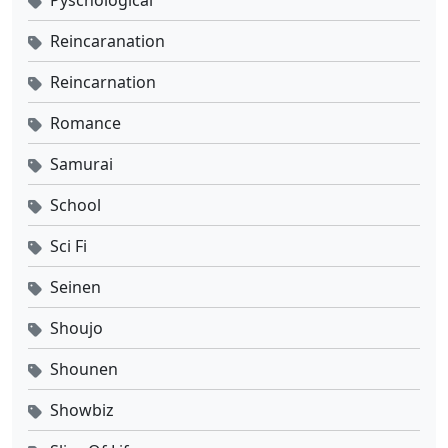
Shrouding the Heavens Episode 109 Sub Indo
Reincaranation
Eps 109 - Mei 14, 2025
Reincarnation
Shrouding the Heavens Episode 108 Sub Indo
Romance
Eps 108 - Mei 7, 2025
Samurai
School
Shrouding the Heavens Episode 107 Sub Indo
Eps 107 - April 30, 2025
Sci Fi
Seinen
Shrouding the Heavens Episode 106 Sub Indo
Eps 106 - April 23, 2025
Shoujo
Shounen
Shrouding the Heavens Episode 105 Sub Indo
Eps 105 - April 16, 2025
Showbiz