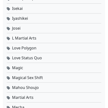
Eps 120 - Juli 30, 2025
Isekai
Shrouding the Heavens Episode 119 Sub Indo
Iyashikei
Eps 119 - Juli 22, 2025
Josei
Shrouding the Heavens Episode 118 Sub Indo
L Martial Arts
Eps 118 - Juli 16, 2025
Love Polygon
Love Status Quo
Shrouding the Heavens Episode 117 Sub Indo
Eps 117 - Juli 9, 2025
Magic
Magical Sex Shift
Shrouding the Heavens Episode 116 Sub Indo
Eps 116 - Juli 2, 2025
Mahou Shoujo
Martial Arts
Shrouding the Heavens Episode 115 Sub Indo
Eps 115 - Juni 25, 2025
Mecha