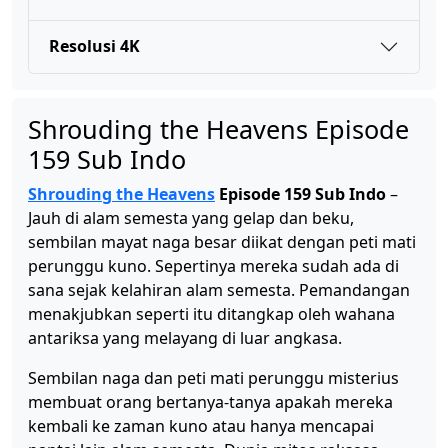
Shrouding the Heavens Episode 162 Sub Indo
Resolusi 4K
Eps 162 - Mei 12, 2026
Shrouding the Heavens Episode
Shrouding the Heavens Episode 161 Sub Indo
159 Sub Indo
Eps 161 - Mei 5, 2026
Shrouding the Heavens
Episode 159 Sub Indo
–
Shrouding the Heavens Episode 160 Sub Indo
Jauh di alam semesta yang gelap dan beku,
Eps 160 - April 28, 2026
sembilan mayat naga besar diikat dengan peti mati
perunggu kuno. Sepertinya mereka sudah ada di
sana sejak kelahiran alam semesta. Pemandangan
Shrouding the Heavens Episode 159 Sub Indo
menakjubkan seperti itu ditangkap oleh wahana
Eps 159 - April 21, 2026
antariksa yang melayang di luar angkasa.
Sembilan naga dan peti mati perunggu misterius
Shrouding the Heavens Episode 158 Sub Indo
membuat orang bertanya-tanya apakah mereka
Eps 158 - April 14, 2026
kembali ke zaman kuno atau hanya mencapai