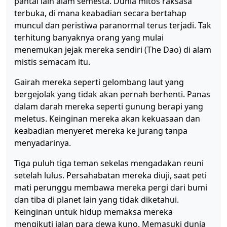
pantai lain alam semesta. Dunia mitos raksasa
Shrouding the Heavens Episode 157 Sub Indo
terbuka, di mana keabadian secara bertahap
Eps 157 - April 7, 2026
muncul dan peristiwa paranormal terus terjadi. Tak
terhitung banyaknya orang yang mulai
menemukan jejak mereka sendiri (The Dao) di alam
Shrouding the Heavens Episode 156 Sub Indo
mistis semacam itu.
Eps 156 - April 3, 2026
Gairah mereka seperti gelombang laut yang
bergejolak yang tidak akan pernah berhenti. Panas
Shrouding the Heavens Episode 155 Sub Indo
dalam darah mereka seperti gunung berapi yang
Eps 155 - Maret 31, 2026
meletus. Keinginan mereka akan kekuasaan dan
keabadian menyeret mereka ke jurang tanpa
Shrouding the Heavens Episode 154 Sub Indo
menyadarinya.
Eps 154 - Maret 24, 2026
Tiga puluh tiga teman sekelas mengadakan reuni
setelah lulus. Persahabatan mereka diuji, saat peti
Shrouding the Heavens Episode 153 Sub Indo
mati perunggu membawa mereka pergi dari bumi
Eps 153 - Maret 17, 2026
dan tiba di planet lain yang tidak diketahui.
Keinginan untuk hidup memaksa mereka
mengikuti jalan para dewa kuno. Memasuki dunia