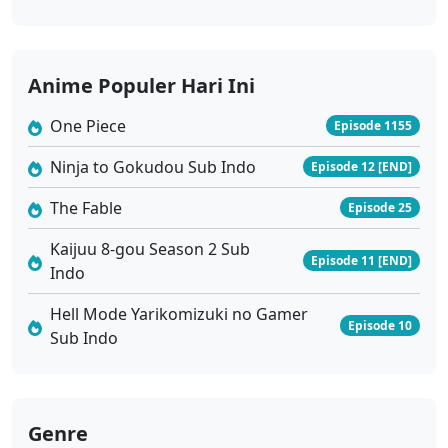
Shrouding the Heavens Episode 141 Sub Indo
Eps 141 - Desember 23, 2025
Anime Populer Hari Ini
One Piece
Episode 1155
Shrouding the Heavens Episode 140 Sub Indo
Ninja to Gokudou Sub Indo
Eps 140 - Desember 16, 2025
Episode 12 [END]
The Fable
Episode 25
Shrouding the Heavens Episode 139 Sub Indo
Kaijuu 8-gou Season 2 Sub
Eps 139 - Desember 9, 2025
Episode 11 [END]
Indo
Shrouding the Heavens Episode 138 Sub Indo
Hell Mode Yarikomizuki no Gamer
Episode 10
Sub Indo
Eps 138 - Desember 2, 2025
Shrouding the Heavens Episode 137 Sub Indo
Eps 137 - November 25, 2025
Genre