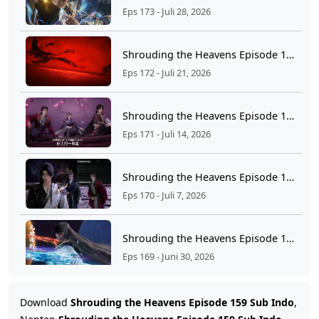
Eps 173 - Juli 28, 2026
Shrouding the Heavens Episode 172 Sub Indo
Eps 172 - Juli 21, 2026
Shrouding the Heavens Episode 171 Sub Indo
Eps 171 - Juli 14, 2026
Shrouding the Heavens Episode 170 Sub Indo
Eps 170 - Juli 7, 2026
Shrouding the Heavens Episode 169 Sub Indo
Eps 169 - Juni 30, 2026
Shrouding the Heavens Episode 168 Sub Indo
Download
Shrouding the Heavens Episode 159 Sub Indo
,
Eps 168 - Juni 23, 2026