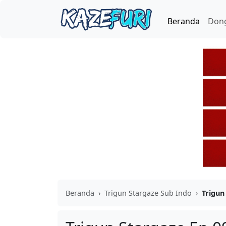
Beranda
Don
Beranda
›
Trigun Stargaze Sub Indo
›
Trigun