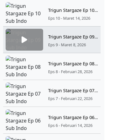
Trigun Stargaze Ep 10 Sub Indo
Eps 10 - Maret 14, 2026
Trigun Stargaze Ep 09 Sub Indo
Eps 9 - Maret 8, 2026
Trigun Stargaze Ep 08 Sub Indo
Eps 8 - Februari 28, 2026
Trigun Stargaze Ep 07 Sub Indo
Eps 7 - Februari 22, 2026
Trigun Stargaze Ep 06 Sub Indo
Eps 6 - Februari 14, 2026