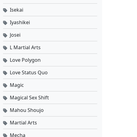
Isekai
Iyashikei
Josei
L Martial Arts
Love Polygon
Love Status Quo
Magic
Magical Sex Shift
Mahou Shoujo
Martial Arts
Mecha