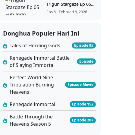
Trigun Stargaze Ep 05 Sub Indo
Eps 5 - Februari 8, 2026
Trigun Stargaze Ep 04 Sub Indo
Donghua Populer Hari Ini
Eps 4 - Januari 31, 2026
Tales of Herding Gods
Episode 95
Trigun Stargaze Ep 03 Sub Indo
Renegade Immortal Battle
Episode
Eps 3 - Januari 24, 2026
of Slaying Immortal
Perfect World Nine
Trigun Stargaze Ep 02 Sub Indo
Tribulation Burning
Episode Movie
Eps 2 - Januari 17, 2026
Heavens
Renegade Immortal
Episode 152
Trigun Stargaze Ep 01 Sub Indo
Eps 1 - Januari 11, 2026
Battle Through the
Episode 207
Heavens Season 5