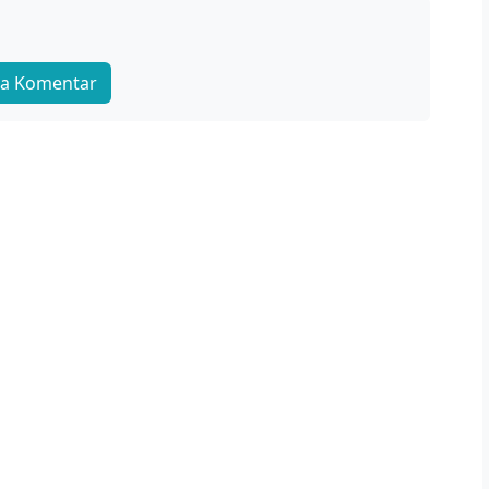
a Komentar