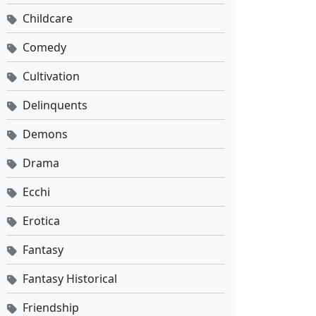
Childcare
Comedy
Cultivation
Delinquents
Demons
Drama
Ecchi
Erotica
Fantasy
Fantasy Historical
Friendship