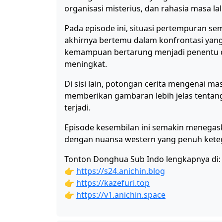
organisasi misterius, dan rahasia masa la
Pada episode ini, situasi pertempuran se
akhirnya bertemu dalam konfrontasi yang 
kemampuan bertarung menjadi penentu 
meningkat.
Di sisi lain, potongan cerita mengenai m
memberikan gambaran lebih jelas tentang a
terjadi.
Episode kesembilan ini semakin menega
dengan nuansa western yang penuh keteg
Tonton Donghua Sub Indo lengkapnya di:
👉
https://s24.anichin.blog
👉
https://kazefuri.top
👉
https://v1.anichin.space