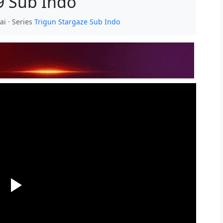
9 Sub Indo
ai · Series
Trigun Stargaze Sub Indo