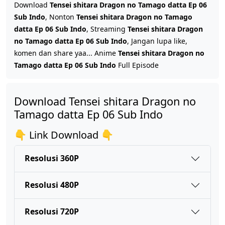
Tensei shitara Dragon no Tamago datta Ep 04 Sub Indo
Download
Tensei shitara Dragon no Tamago datta Ep 06
Eps 4 - Januari 31, 2026
Sub Indo
, Nonton
Tensei shitara Dragon no Tamago
datta Ep 06 Sub Indo
, Streaming
Tensei shitara Dragon
no Tamago datta Ep 06 Sub Indo
, Jangan lupa like,
Tensei shitara Dragon no Tamago datta Ep 03 Sub Indo
komen dan share yaa... Anime
Tensei shitara Dragon no
Eps 3 - Januari 24, 2026
Tamago datta Ep 06 Sub Indo
Full Episode
Tensei shitara Dragon no Tamago datta Ep 02 Sub Indo
Download Tensei shitara Dragon no
Eps 2 - Januari 17, 2026
Tamago datta Ep 06 Sub Indo
Tensei shitara Dragon no Tamago datta Ep 01 Sub Indo
👇 Link Download 👇
Eps 1 - Januari 10, 2026
Resolusi 360P
Resolusi 480P
Resolusi 720P