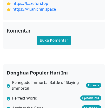
👉
https://kazefuri.top
👉
https://v1.anichin.space
Komentar
Buka Komentar
Donghua Populer Hari Ini
Renegade Immortal Battle of Slaying
Episode
Immortal
Perfect World
Episode 281
Against the Gods
Episode 49