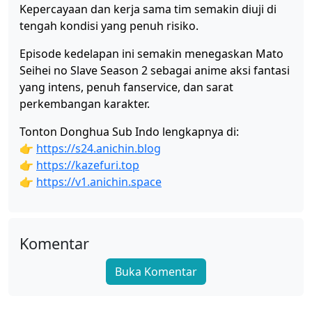
Kepercayaan dan kerja sama tim semakin diuji di
tengah kondisi yang penuh risiko.
Episode kedelapan ini semakin menegaskan Mato
Seihei no Slave Season 2 sebagai anime aksi fantasi
yang intens, penuh fanservice, dan sarat
perkembangan karakter.
Tonton Donghua Sub Indo lengkapnya di:
👉
https://s24.anichin.blog
👉
https://kazefuri.top
👉
https://v1.anichin.space
Komentar
Buka Komentar