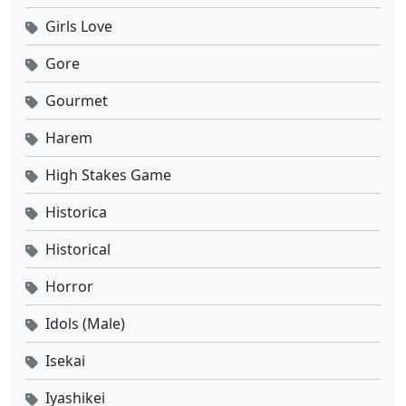
Girls Love
Gore
Gourmet
Harem
High Stakes Game
Historica
Historical
Horror
Idols (Male)
Isekai
Iyashikei