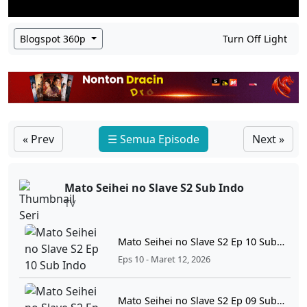
Blogspot 360p
Turn Off Light
« Prev
☰ Semua Episode
Next »
Mato Seihei no Slave S2 Sub Indo
TV
Mato Seihei no Slave S2 Ep 10 Sub Indo
Eps 10 - Maret 12, 2026
Mato Seihei no Slave S2 Ep 09 Sub Indo