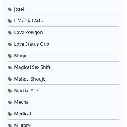
Josei
L Martial Arts
Love Polygon
Love Status Quo
Magic
Magical Sex Shift
Mahou Shoujo
Martial Arts
Mecha
Medical
Military