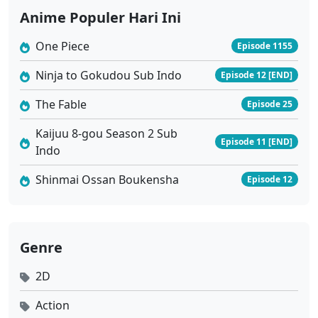
Anime Populer Hari Ini
One Piece
Episode 1155
Ninja to Gokudou Sub Indo
Episode 12 [END]
The Fable
Episode 25
Kaijuu 8-gou Season 2 Sub
Episode 11 [END]
Indo
Shinmai Ossan Boukensha
Episode 12
Genre
2D
Action