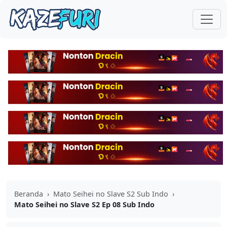
Beranda
›
Mato Seihei no Slave S2 Sub Indo
›
Mato Seihei no Slave S2 Ep 08 Sub Indo