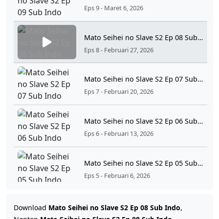
Eps 9 - Maret 6, 2026
Mato Seihei no Slave S2 Ep 08 Sub Indo
Eps 8 - Februari 27, 2026
Mato Seihei no Slave S2 Ep 07 Sub Indo
Eps 7 - Februari 20, 2026
Mato Seihei no Slave S2 Ep 06 Sub Indo
Eps 6 - Februari 13, 2026
Mato Seihei no Slave S2 Ep 05 Sub Indo
Eps 5 - Februari 6, 2026
Mato Seihei no Slave S2 Ep 04 Sub Indo
Download
Mato Seihei no Slave S2 Ep 08 Sub Indo
,
Eps 4 - Januari 30, 2026