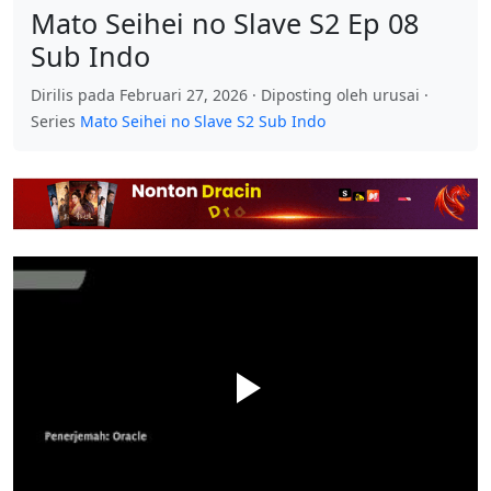
Mato Seihei no Slave S2 Ep 08
Sub Indo
Dirilis pada Februari 27, 2026 · Diposting oleh urusai ·
Series
Mato Seihei no Slave S2 Sub Indo