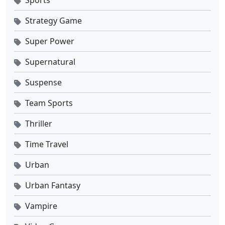
Strategy Game
Super Power
Supernatural
Suspense
Team Sports
Thriller
Time Travel
Urban
Urban Fantasy
Vampire