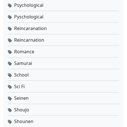
Psychological
Pyschological
Reincaranation
Reincarnation
Romance
Samurai
School
Sci Fi
Seinen
Shoujo
Shounen