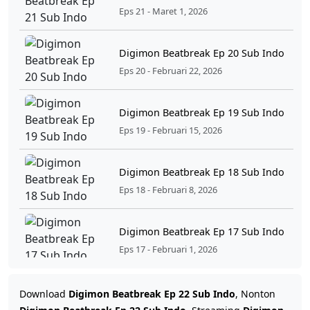
Eps 21 - Maret 1, 2026
Digimon Beatbreak Ep 20 Sub Indo
Eps 20 - Februari 22, 2026
Digimon Beatbreak Ep 19 Sub Indo
Eps 19 - Februari 15, 2026
Digimon Beatbreak Ep 18 Sub Indo
Eps 18 - Februari 8, 2026
Digimon Beatbreak Ep 17 Sub Indo
Eps 17 - Februari 1, 2026
Digimon Beatbreak Ep 16 Sub Indo
Download
Digimon Beatbreak Ep 22 Sub Indo
, Nonton
Eps 16 - Januari 25, 2026