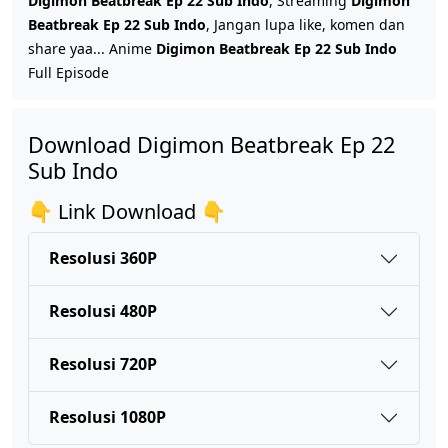
Digimon Beatbreak Ep 22 Sub Indo
, Streaming
Digimon
Beatbreak Ep 22 Sub Indo
, Jangan lupa like, komen dan
share yaa... Anime
Digimon Beatbreak Ep 22 Sub Indo
Digimon Beatbreak Ep 15 Sub Indo
Full Episode
Eps 15 - Januari 18, 2026
Download Digimon Beatbreak Ep 22
Digimon Beatbreak Ep 14 Sub Indo
Sub Indo
Eps 14 - Januari 11, 2026
👇 Link Download 👇
Digimon Beatbreak Ep 13 Sub Indo
Resolusi 360P
Eps 13 - Januari 4, 2026
Resolusi 480P
Digimon Beatbreak Ep 12 Sub Indo
Eps 12 - Desember 21, 2025
Resolusi 720P
Digimon Beatbreak Ep 11 Sub Indo
Resolusi 1080P
Eps 11 - Desember 14, 2025